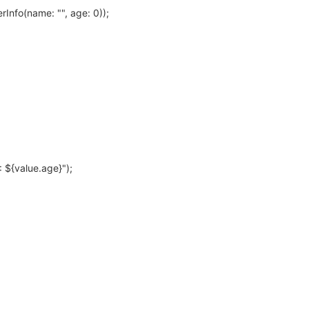
rInfo(name: "", age: 0));
value.age}");