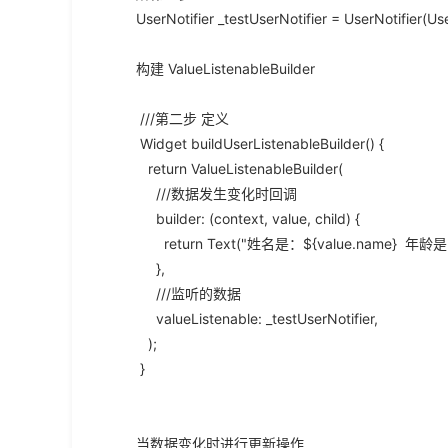
UserNotifier _testUserNotifier = UserNotifier(Use
构建 ValueListenableBuilder
///第二步 定义
Widget buildUserListenableBuilder() {
return ValueListenableBuilder(
///数据发生变化时回调
builder: (context, value, child) {
return Text("姓名是：${value.name} 年龄是: ${
},
///监听的数据
valueListenable: _testUserNotifier,
);
}
当数据变化时进行更新操作