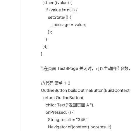
).then((value) {
if (value != null) {
setState(() {
_message = value;
});
}
});
}
当在页面 TestBPage 关闭时，可以主动回传参数，
///代码 清单 1-2
OutlineButton buildOutlineButton(BuildContext 
return OutlineButton(
child: Text("返回页面 A "),
onPressed: () {
String result = "345";
Navigator.of(context).pop(result);