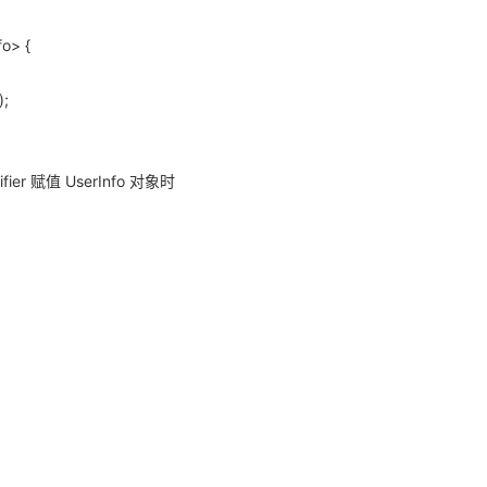
fo> {
);
er 赋值 UserInfo 对象时