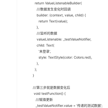
return ValueListenableBuilder(
///数据发生变化时回调
builder: (context, value, child) {
return Text(value);
},
///监听的数据
valueListenable: _testValueNotifier,
child: Text(
'未登录',
style: TextStyle(color: Colors.red),
),
);
}
///第三步就是数据变化后
void testFunction() {
///赋值更新
_testValueNotifier.value = '传递的测试数据';