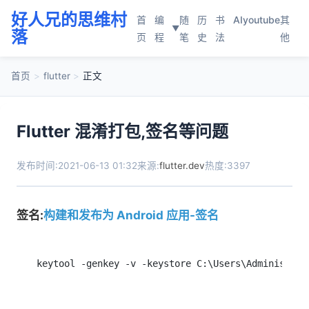
好人兄的思维村
首
编
随
历
书
AI
youtube
其
▼
落
页
程
笔
史
法
他
首页
>
flutter
>
正文
Flutter 混淆打包,签名等问题
发布时间:2021-06-13 01:32
来源:
flutter.dev
热度:3397
签名:
构建和发布为 Android 应用-签名
keytool -genkey -v -keystore C:\Users\Administrat