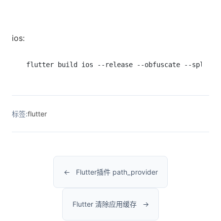
ios:
flutter build ios --release --obfuscate --split-d
标签:
flutter
Flutter插件 path_provider
Flutter 清除应用缓存