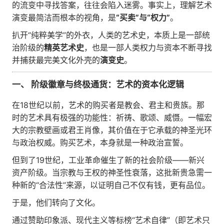
的流变中寻找答案，往往会陷入迷雾。事实上，理解艺术
演变最简洁而根本的视角，是
“买卖”与“权力”
。
扒开“纯粹美学”的外衣，人类的艺术史，本质上是一部统
治阶级的
精英艺术史
，也是一部人类权力与资本不断寻找
并捕获最完美文化外壳的
演变史
。
一、 阶级徽章与终极通货：艺术的资本化逻辑
在18世纪以前，艺术的购买者是教会、君主和贵族。那
时的艺术具有极强的功能性：祈祷、歌颂、威慑。一幅宏
大的宗教壁画或君王肖像，其价值在于它承载的神圣光环
与政治权威。购买艺术，本身就是一种政治宣誓。
但到了19世纪，工业革命催生了新的社会阶级——新兴
资产阶级。当宗教与王权的神圣性衰落，这批新贵急需一
种新的“合法性”来源，以证明自己不仅有钱，更有品位。
于是，他们转向了文化。
通过赞助印象派、现代主义等标榜“艺术自律”（即艺术只