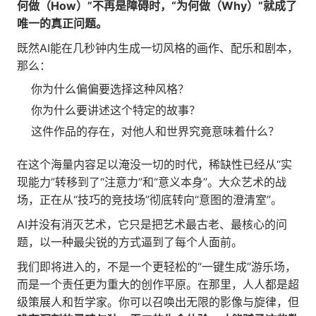
何做（How）”不再是障碍时，“为何做（Why）”就成了
唯一的真正问题。
既然AI能在几秒钟内生成一切风格的画作、配乐和剧本，
那么：
你为什么偏偏要选择这种风格？
你为什么要讲述这个特定的故事？
这件作品的存在，对他人和世界究竟意味着什么？
在这个海量内容足以淹没一切的时代，稀缺性已经从“实
现能力”转移到了“注意力”和“意义本身”。大众艺术的战
场，正在从“技巧的竞技场”彻底转向“意图的澄清室”。
AI并没有消灭艺术，它只是把艺术最古老、最核心的问
题，以一种最尖锐的方式逼到了每个人面前。
我们即将进入的，不是一个更轻松的“一键生成”游乐场，
而是一个责任更为重大的创作平原。在那里，人人都是超
级策展人和哲学家。你可以召唤出无限的影像与旋律，但