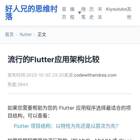
好人兄的思维村
首
编
随
历
书
AI
youtube
其
▼
落
页
程
笔
史
法
他
首页
>
flutter
>
正文
流行的Flutter应用架构比较
发布时间:2023-10-30 23:20
来源:
codewithandrea.com
热度:2844
如果您需要帮助为您的 Flutter 应用程序选择最适合的项
目结构，可以查看：
Flutter 项目结构：以特性为先还是以层次为先？