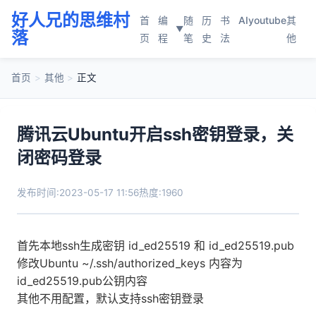
好人兄的思维村
首
编
随
历
书
AI
youtube
其
▼
落
页
程
笔
史
法
他
首页
>
其他
>
正文
腾讯云Ubuntu开启ssh密钥登录，关
闭密码登录
发布时间:2023-05-17 11:56
热度:1960
首先本地ssh生成密钥 id_ed25519 和 id_ed25519.pub
修改Ubuntu ~/.ssh/authorized_keys 内容为
id_ed25519.pub公钥内容
其他不用配置，默认支持ssh密钥登录