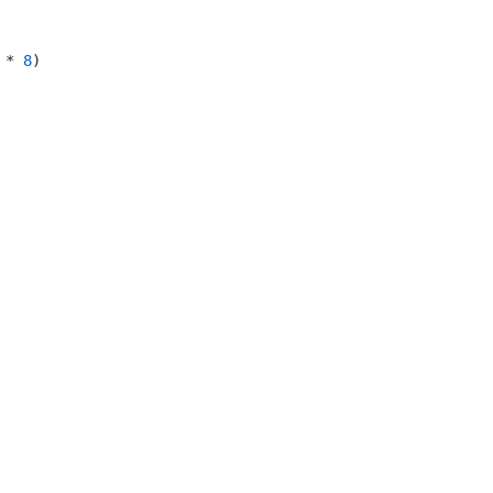
 * 
8
)
