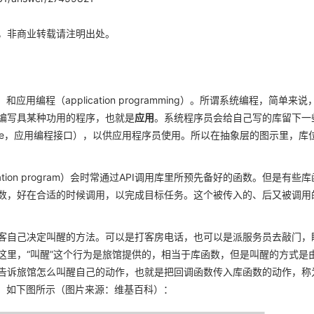
，非商业转载请注明出处。
）和应用编程（application programming）。所谓系统编程，简单来说
编写具某种功用的程序，也就是
应用
。系统程序员会给自己写的库留下一
ng interface，应用编程接口），以供应用程序员使用。所以在抽象层的图示里，库
tion program）会时常通过API调用库里所预先备好的函数。但是有些库
传给它一个函数，好在合适的时候调用，以完成目标任务。这个被传入的、后又被调用
客自己决定叫醒的方法。可以是打客房电话，也可以是派服务员去敲门，
这里，“叫醒”这个行为是旅馆提供的，相当于库函数，但是叫醒的方式是
告诉旅馆怎么叫醒自己的动作，也就是把回调函数传入库函数的动作，称
function）。如下图所示（图片来源：维基百科）：