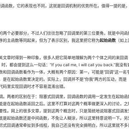
不同的回调函数，它的表现也不同，这就是回调机制的优势所在。值得一提的是
的两个必要部分，不过人们往往忽略了回调里的第三位要角，就是中间函
序的主函数等同起来，但为了表示区别，我这里把它称为
起始函数
（如上
关文章时得到一种印象，很多人把它简单地理解为两个个体之间的来回调
到这么一句话：“If you call me, I will call you back.”我没有
数和回调函数看作为一体，大概有两个原因：第一，可能是“回调”这一名
，是在起始函数里决定的。实际上，回调并不是“你我”两方的互动，而是
的代码里实现回调时才不容易混淆出错。
调。两者的区别在于：阻塞式回调里，回调函数的调用一定发生在起始函
能是在起始函数返回之后。这里不打算对这两个概率做更深入的讨论，之
要性。网上的很多文章，提到这两个概念时，只是笼统地说阻塞式回调发
底是起始函数还是中间函数，不免让人糊涂，所以这里特意说明一下。另
迟式回调通常牵扯到多线程，我自己还没有完全搞明白，所以这里就不多