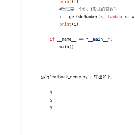
print
(i)

#当需要一个8k+1形式的奇数时
    i = getOddNumber(k, 
lambda
 x: x
print
(i)

if
 __name__ == 
"__main__"
:

运行`callback_demp.py`，输出如下：
3

5

9