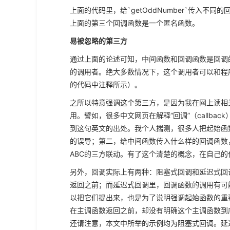
上面的代码里，给`getOddNumber`传入
上面的第三个回调函数是一个匿名函数。
易被忽略的第三方
通过上面的论述可知，中间函数和回调函数是回调
的调用者。绝大多数情况下，这个调用者可以和程
的代码中注释所示）。
之所以特意强调这个第三方，是因为我在网上读相
用。譬如，很多中文网页在解释“回调”（callback）时，都会提
到这句英文的出处。我个人揣测，很多人把起始函
的误导；第二，给中间函数传入什么样的回调函数
ABC的三方联动。有了这个清楚的概念，在自己
另外，回调实际上有两种：阻塞式回调和延迟式回
返回之前；而延迟式回调里，回调函数的调用有可
以把它们提出来，也是为了说明强调起始函数的重
在主调函数返回之前，却没有明确这个主调函数到
还请注意，本文中所举的示例均为阻塞式回调。延