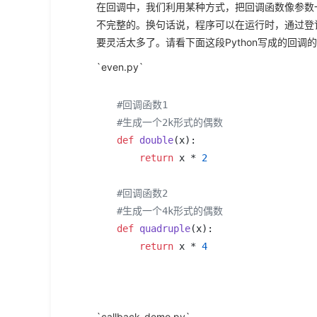
在回调中，我们利用某种方式，把回调函数像参数
不完整的。换句话说，程序可以在运行时，通过登
要灵活太多了。请看下面这段Python写成的回调
`even.py`
#回调函数1
#生成一个2k形式的偶数
def
double
(
x
):

return
 x * 
2
#回调函数2
#生成一个4k形式的偶数
def
quadruple
(
x
):

return
 x * 
4
`callback_demo.py`