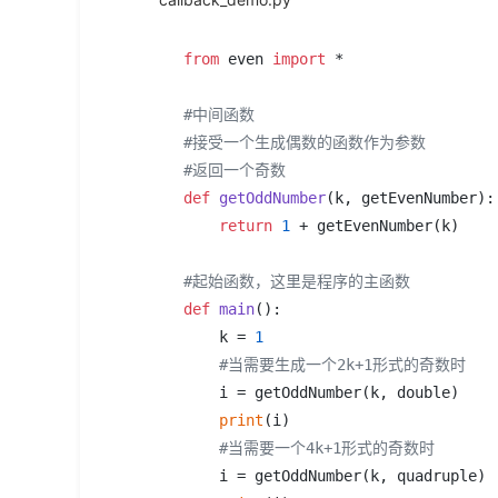
from
 even 
import
 *

#中间函数
#接受一个生成偶数的函数作为参数
#返回一个奇数
def
getOddNumber
(
k, getEvenNumber
):

return
1
 + getEvenNumber(k)

#起始函数，这里是程序的主函数
def
main
():    

    k = 
1
#当需要生成一个2k+1形式的奇数时
    i = getOddNumber(k, double)

print
(i)

#当需要一个4k+1形式的奇数时
    i = getOddNumber(k, quadruple)
