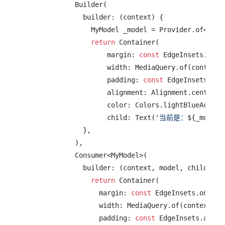
            Builder(

              builder: (context) {

                MyModel _model = Provider.of<MyMo
return
 Container(

                    margin: 
const
 EdgeInsets.only
                    width: MediaQuery.of(context).
                    padding: 
const
 EdgeInsets.all
                    alignment: Alignment.center,

                    color: Colors.lightBlueAccent,
                    child: Text(
'当前是：
${_model.
              },

            ),

            Consumer<MyModel>(

              builder: (context, model, child) {

return
 Container(

                  margin: 
const
 EdgeInsets.only(t
                  width: MediaQuery.of(context).si
                  padding: 
const
 EdgeInsets.all(
2