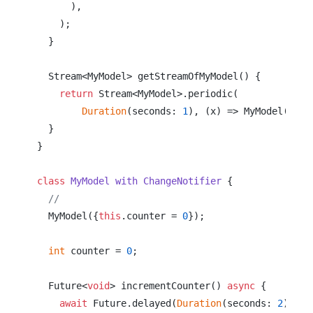
      ),

    );

  }

  Stream<MyModel> getStreamOfMyModel() {

return
 Stream<MyModel>.periodic(

Duration
(seconds: 
1
), (x) => MyModel(coun
  }

}

class
MyModel
with
ChangeNotifier
{

//                                             
  MyModel({
this
.counter = 
0
});

int
 counter = 
0
;

  Future<
void
> incrementCounter() 
async
 {

await
 Future.delayed(
Duration
(seconds: 
2
));
