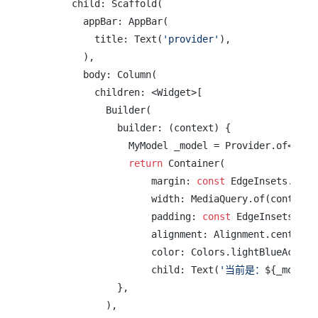
      child: Scaffold(

        appBar: AppBar(

          title: Text(
'provider'
),

        ),

        body: Column(

          children: <Widget>[

            Builder(

              builder: (context) {

                MyModel _model = Provider.of<MyMod
return
 Container(

                    margin: 
const
 EdgeInsets.only
                    width: MediaQuery.of(context).
                    padding: 
const
 EdgeInsets.all
                    alignment: Alignment.center,

                    color: Colors.lightBlueAccent,
                    child: Text(
'当前是：
${_model.
              },

            ),
