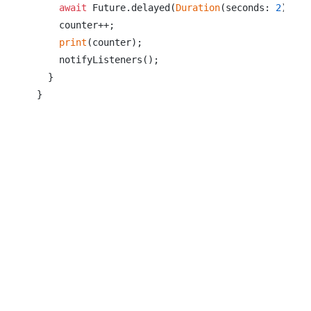
await
 Future.delayed(
Duration
(seconds: 
2
));

    counter++;

print
(counter);

    notifyListeners();

  }
