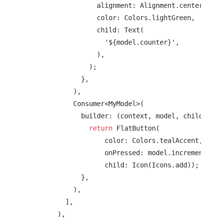
                  alignment: Alignment.center,

                  color: Colors.lightGreen,

                  child: Text(

'
${model.counter}
'
,

                  ),

                );

              },

            ),

            Consumer<MyModel>(

              builder: (context, model, child) {

return
 FlatButton(

                    color: Colors.tealAccent,

                    onPressed: model.incrementCoun
                    child: Icon(Icons.add));

              },

            ),

          ],

        ),
