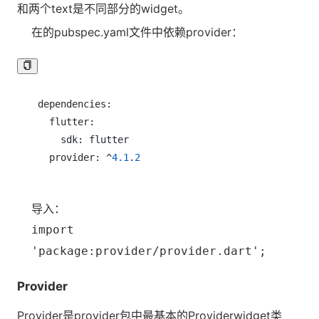
和两个text是不同部分的widget。
在的pubspec.yaml文件中依赖provider：
dependencies:

  flutter:

    sdk: flutter

  provider: ^
4.1
.
2
导入：
import
'package:provider/provider.dart';
Provider
Provider是provider包中最基本的Providerwidget类