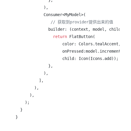
              },

            ),

            Consumer<MyModel>(

// 获取到provider提供出来的值
              builder: (context, model, child) {

return
 FlatButton(

                    color: Colors.tealAccent,

                    onPressed:model.incrementCount
                    child: Icon(Icons.add));

              },

            ),

          ],

        ),

      ),

    );

  }

}
