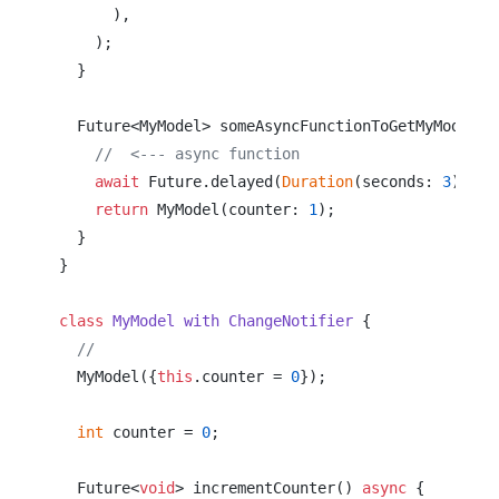
      ),

    );

  }

  Future<MyModel> someAsyncFunctionToGetMyModel()
//  <--- async function
await
 Future.delayed(
Duration
(seconds: 
3
));

return
 MyModel(counter: 
1
);

  }

}

class
MyModel
with
ChangeNotifier
{

//                                             
  MyModel({
this
.counter = 
0
});

int
 counter = 
0
;

  Future<
void
> incrementCounter() 
async
 {
