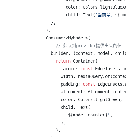
                    color: Colors.lightBlueAccent,
                    child: Text(
'当前是：
${_model.
              },

            ),

            Consumer<MyModel>(

// 获取到provider提供出来的值
              builder: (context, model, child) {

return
 Container(

                  margin: 
const
 EdgeInsets.only(t
                  width: MediaQuery.of(context).si
                  padding: 
const
 EdgeInsets.all(
2
                  alignment: Alignment.center,

                  color: Colors.lightGreen,

                  child: Text(

'
${model.counter}
'
,

                  ),

                );
