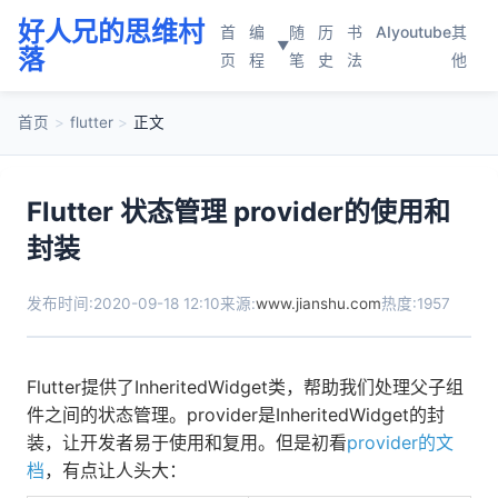
好人兄的思维村
首
编
随
历
书
AI
youtube
其
▼
落
页
程
笔
史
法
他
首页
>
flutter
>
正文
Flutter 状态管理 provider的使用和
封装
发布时间:2020-09-18 12:10
来源:
www.jianshu.com
热度:1957
Flutter提供了InheritedWidget类，帮助我们处理父子组
件之间的状态管理。provider是InheritedWidget的封
装，让开发者易于使用和复用。但是初看
provider的文
档
，有点让人头大：