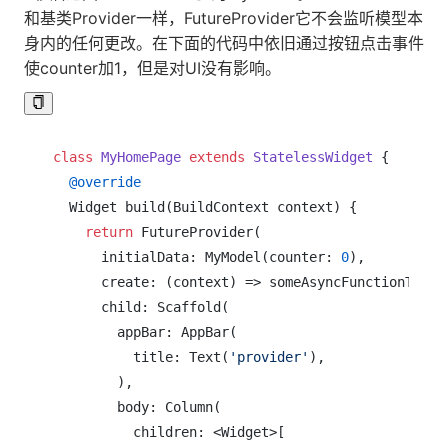
和基类Provider一样，FutureProvider它不会监听模型本
身内的任何更改。在下面的代码中依旧通过按钮点击事件
使counter加1，但是对UI没有影响。
class
MyHomePage
extends
StatelessWidget
{

@override
  Widget build(BuildContext context) {

return
 FutureProvider(

      initialData: MyModel(counter: 
0
),

      create: (context) => someAsyncFunctionToGetM
      child: Scaffold(

        appBar: AppBar(

          title: Text(
'provider'
),

        ),

        body: Column(

          children: <Widget>[
