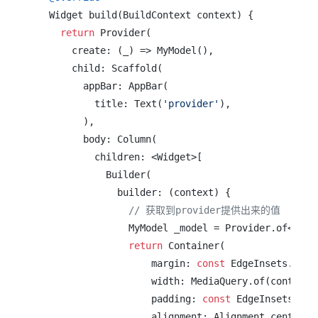
  Widget build(BuildContext context) {

return
 Provider(

      create: (_) => MyModel(),

      child: Scaffold(

        appBar: AppBar(

          title: Text(
'provider'
),

        ),

        body: Column(

          children: <Widget>[

            Builder(

              builder: (context) {

// 获取到provider提供出来的值
                MyModel _model = Provider.of<MyMod
return
 Container(

                    margin: 
const
 EdgeInsets.only
                    width: MediaQuery.of(context).
                    padding: 
const
 EdgeInsets.all
                    alignment: Alignment.center,
