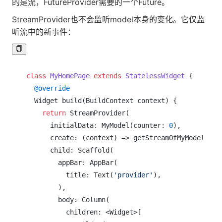
的是流，FutureProvider需要的一个Future。
StreamProvider也不会监听model本身的变化。它仅监
听流中的新事件：
class
MyHomePage
extends
StatelessWidget
{

@override
  Widget build(BuildContext context) {

return
 StreamProvider(

      initialData: MyModel(counter: 
0
),

      create: (context) => getStreamOfMyModel(),

      child: Scaffold(

        appBar: AppBar(

          title: Text(
'provider'
),

        ),

        body: Column(

          children: <Widget>[
