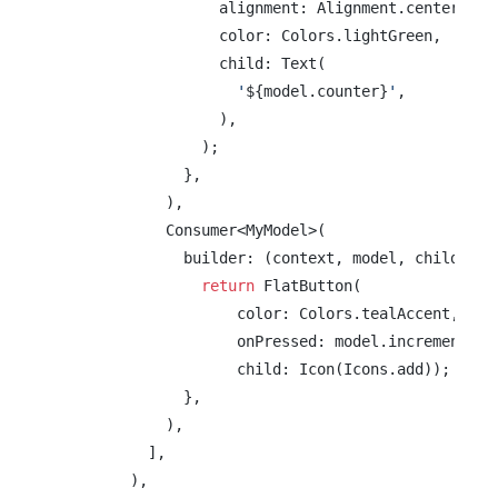
                  alignment: Alignment.center,

                  color: Colors.lightGreen,

                  child: Text(

'
${model.counter}
'
,

                  ),

                );

              },

            ),

            Consumer<MyModel>(

              builder: (context, model, child) {

return
 FlatButton(

                    color: Colors.tealAccent,

                    onPressed: model.incrementCoun
                    child: Icon(Icons.add));

              },

            ),

          ],

        ),
