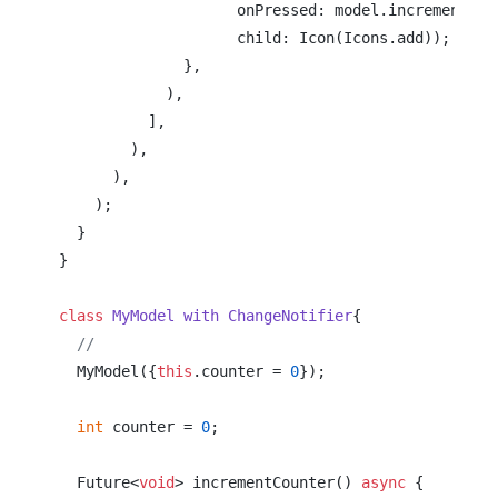
                    onPressed: model.incrementCoun
                    child: Icon(Icons.add));

              },

            ),

          ],

        ),

      ),

    );

  }

}

class
MyModel
with
ChangeNotifier
{

//                                             
  MyModel({
this
.counter = 
0
});

int
 counter = 
0
;

  Future<
void
> incrementCounter() 
async
 {
