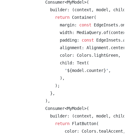
            Consumer<MyModel>(

              builder: (context, model, child) {

return
 Container(

                  margin: 
const
 EdgeInsets.only(t
                  width: MediaQuery.of(context).si
                  padding: 
const
 EdgeInsets.all(
2
                  alignment: Alignment.center,

                  color: Colors.lightGreen,

                  child: Text(

'
${model.counter}
'
,

                  ),

                );

              },

            ),

            Consumer<MyModel>(

              builder: (context, model, child) {

return
 FlatButton(

                    color: Colors.tealAccent,
