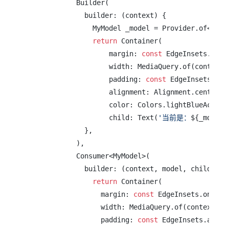
            Builder(

              builder: (context) {

                MyModel _model = Provider.of<MyMo
return
 Container(

                    margin: 
const
 EdgeInsets.only
                    width: MediaQuery.of(context).
                    padding: 
const
 EdgeInsets.all
                    alignment: Alignment.center,

                    color: Colors.lightBlueAccent,
                    child: Text(
'当前是：
${_model.
              },

            ),

            Consumer<MyModel>(

              builder: (context, model, child) {

return
 Container(

                  margin: 
const
 EdgeInsets.only(t
                  width: MediaQuery.of(context).si
                  padding: 
const
 EdgeInsets.all(
2