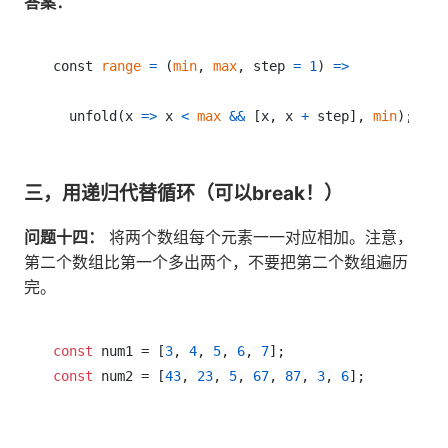
答案：
const 
range
=
(
min
,
max
,
 step 
=
1
)
=
>
  unfold
(
x 
=
>
 x 
<
max
&&
[
x
,
 x 
+
 step
]
,
min
)
三，用递归代替循环（可以break！）
问题十四：
将两个数组每个元素一一对应相加。注意，
第二个数组比第一个多出两个，不要把第二个数组遍历
完。
const
 num1 = [
3
, 
4
, 
5
, 
6
, 
7
const
 num2 = [
43
, 
23
, 
5
, 
67
, 
87
, 
3
, 
6