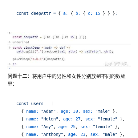
const
deepAttr
=
 { 
a:
 { 
b:
 { 
c:
15
 } } }
;
问题十二：
将用户中的男性和女性分别放到不同的数组
里：
const
users
=
 [

  { 
name:
"Adam"
, 
age:
30
, 
sex:
"male"
 },

  { 
name:
"Helen"
, 
age:
27
, 
sex:
"female"
 },

  { 
name:
"Amy"
, 
age:
25
, 
sex:
"female"
 },

  { 
name:
"Anthony"
, 
age:
23
, 
sex:
"male"
 },
