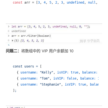
const
 arr = [
3
, 
4
, 
5
, 
2
, 
3
, 
undefined
, 
null
, 
0
, 
"
问题二：
将数组中的 VIP 用户余额加 10
const
users
=
 [

  { 
username:
"Kelly"
, 
isVIP:
true
, 
balance:
20
 },
  { 
username:
"Tom"
, 
isVIP:
false
, 
balance:
19
 },

  { 
username:
"Stephanie"
, 
isVIP:
true
, 
balance:
]
;