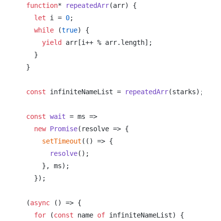
function
* 
repeatedArr
(
arr
) {

let
 i = 
0
;

while
 (
true
) {

yield
 arr[i++ % arr.
length
];

  }

}

const
 infiniteNameList = 
repeatedArr
(starks);

const
wait
 = ms =>

new
Promise
(
resolve
 =>
 {

setTimeout
(
() =>
 {

resolve
();

    }, ms);

  });

(
async
 () => {

for
 (
const
 name 
of
 infiniteNameList) {
