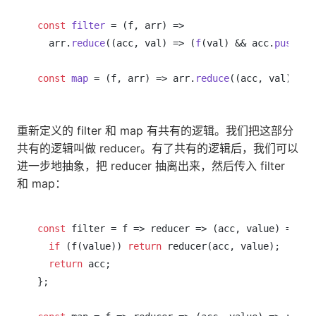
const
filter
 = (
f, arr
) =>

  arr.
reduce
(
(
acc, val
) =>
 (
f
(val) && acc.
push
(va
const
map
 = (
f, arr
) => arr.
reduce
(
(
acc, val
) =>
 
重新定义的 filter 和 map 有共有的逻辑。我们把这部分
共有的逻辑叫做 reducer。有了共有的逻辑后，我们可以
进一步地抽象，把 reducer 抽离出来，然后传入 filter
和 map：
const
 filter = f => reducer => (acc, value) => {

if
 (f(value)) 
return
 reducer(acc, value);

return
 acc;

};
