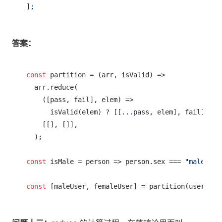
]
;
答案：
const
 partition = (arr, isValid) =>

  arr.reduce(

    ([pass, fail], elem) =>

      isValid(elem) ? [[...pass, elem], fail] : [p
    [[], []],

  );

const
 isMale = person => person.sex === 
"male"
;

const