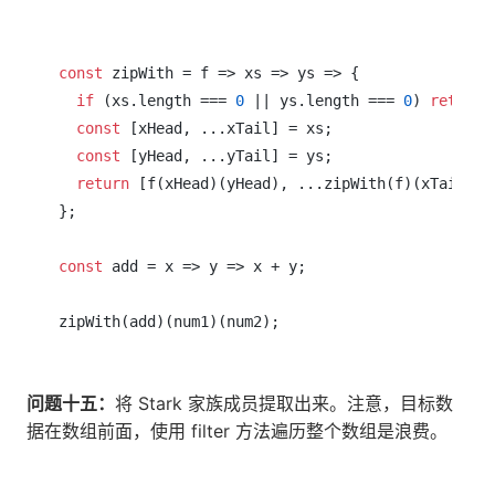
const
 zipWith = f => xs => ys => {

if
 (xs.length === 
0
 || ys.length === 
0
) 
return
 
const
 [xHead, ...xTail] = xs;

const
 [yHead, ...yTail] = ys;

return
 [f(xHead)(yHead), ...zipWith(f)(xTail)(yT
};

const
 add = x => y => x + y;

问题十五：
将 Stark 家族成员提取出来。注意，目标数
据在数组前面，使用 filter 方法遍历整个数组是浪费。