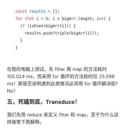
const
results
=
for
 (
let
i
=
0
; i < bigArr.length; i++) {

if
 (isEven(bigArr[i])) {

    results.push(triple(bigArr[i]));

  }

在我的电脑上测试，先 filter 再 map 的方法耗时
105.024 ms，而采用 for 循环的方法耗时仅 25.598
ms！那是否说明遇到此类情况必须用 for 循环解决呢?
No！
五，死磕到底，Transduce！
我们先用 reduce 来定义 filter 和 map，至于为什么这
样做等下再解释。