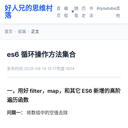
好人兄的思维村
首
编
随
历
书
AI
youtube
其
▼
落
页
程
笔
史
法
他
首页
>
前端
>
正文
es6 循环操作方法集合
发布时间:2020-08-14 15:17
热度:1624
一，用好 filter，map，和其它 ES6 新增的高阶
遍历函数
问题一：
将数组中的空值去除