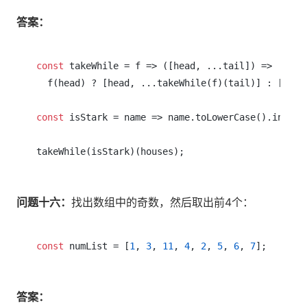
答案：
const
 takeWhile = f => ([head, ...tail]) =>

  f(head) ? [head, ...takeWhile(f)(tail)] : [];

const
 isStark = name => name.toLowerCase().includ
问题十六：
找出数组中的奇数，然后取出前4个：
const
 numList = [
1
, 
3
, 
11
, 
4
, 
2
, 
5
, 
6
, 
7
答案：