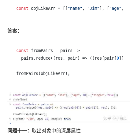
const
 objLikeArr = [[
"name"
, 
"Jim"
], [
"age"
, 
18
],
答案：
const
 fromPairs = pairs =>

  pairs.reduce((res, pair) => ((res[pair[
0
]] = pa
问题十一：
取出对象中的深层属性