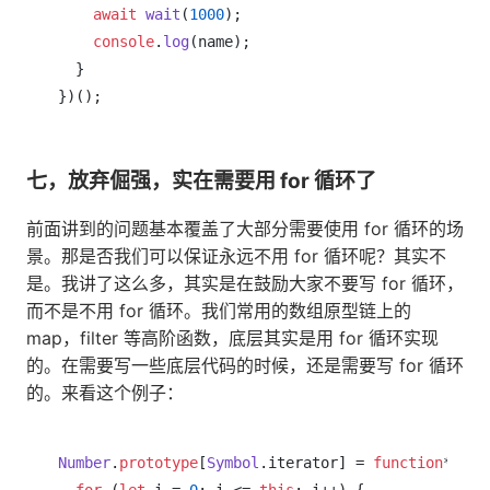
await
wait
(
1000
);

console
.
log
(name);

  }

七，放弃倔强，实在需要用 for 循环了
前面讲到的问题基本覆盖了大部分需要使用 for 循环的场
景。那是否我们可以保证永远不用 for 循环呢？其实不
是。我讲了这么多，其实是在鼓励大家不要写 for 循环，
而不是不用 for 循环。我们常用的数组原型链上的
map，filter 等高阶函数，底层其实是用 for 循环实现
的。在需要写一些底层代码的时候，还是需要写 for 循环
的。来看这个例子：
Number
.
prototype
[
Symbol
.
iterator
] = 
function
*() {

for
 (
let
 i = 
0
; i <= 
this
; i++) {
