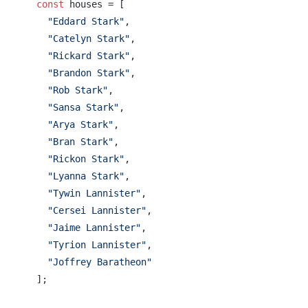
const
 houses = [

"Eddard Stark"
,

"Catelyn Stark"
,

"Rickard Stark"
,

"Brandon Stark"
,

"Rob Stark"
,

"Sansa Stark"
,

"Arya Stark"
,

"Bran Stark"
,

"Rickon Stark"
,

"Lyanna Stark"
,

"Tywin Lannister"
,

"Cersei Lannister"
,

"Jaime Lannister"
,

"Tyrion Lannister"
,

"Joffrey Baratheon"
];