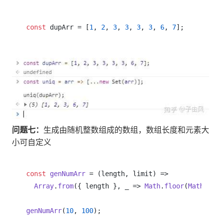
const
 dupArr = [
1
, 
2
, 
3
, 
3
, 
3
, 
3
, 
6
, 
7
问题七：
生成由随机整数组成的数组，数组长度和元素大
小可自定义
const
genNumArr
 = (
length, limit
) =>

Array
.
from
({ length }, 
_
 =>
Math
.
floor
(
Math
.
ran
genNumArr
(
10
, 
100