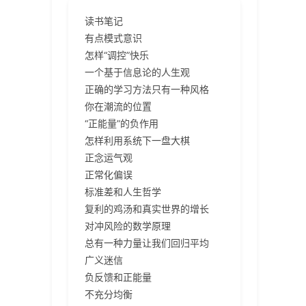
读书笔记
有点模式意识
怎样“调控”快乐
一个基于信息论的人生观
正确的学习方法只有一种风格
你在潮流的位置
“正能量”的负作用
怎样利用系统下一盘大棋
正念运气观
正常化偏误
标准差和人生哲学
复利的鸡汤和真实世界的增长
对冲风险的数学原理
总有一种力量让我们回归平均
广义迷信
负反馈和正能量
不充分均衡