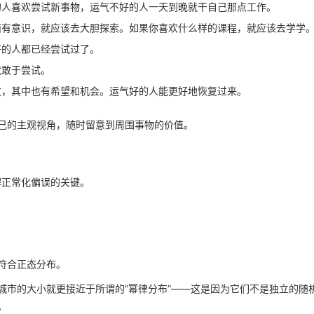
的人喜欢尝试新事物，运气不好的人一天到晚就干自己那点工作。
西有意识，就应该去大胆探索。如果你喜欢什么样的课程，就应该去学学
好的人都已经尝试过了。
就敢于尝试。
败，其中也有希望和机会。运气好的人能更好地恢复过来。
己的主观视角，随时留意到周围事物的价值。
解正常化偏误的关键。
符合正态分布。
城市的大小就更接近于所谓的“幂律分布”——这是因为它们不是独立的随
。