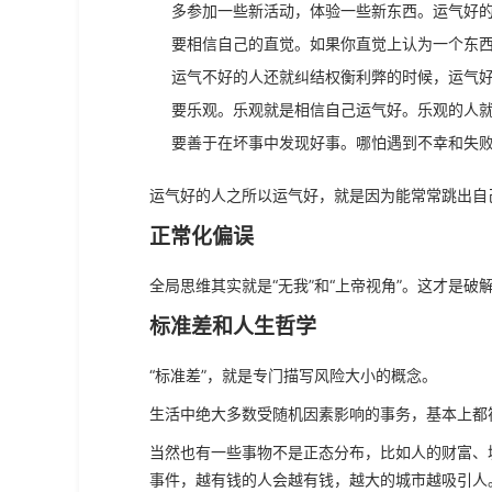
多参加一些新活动，体验一些新东西。运气好
要相信自己的直觉。如果你直觉上认为一个东
运气不好的人还就纠结权衡利弊的时候，运气
要乐观。乐观就是相信自己运气好。乐观的人
要善于在坏事中发现好事。哪怕遇到不幸和失
运气好的人之所以运气好，就是因为能常常跳出自
正常化偏误
全局思维其实就是“无我”和“上帝视角”。这才是破
标准差和人生哲学
“标准差”，就是专门描写风险大小的概念。
生活中绝大多数受随机因素影响的事务，基本上都
当然也有一些事物不是正态分布，比如人的财富、
事件，越有钱的人会越有钱，越大的城市越吸引人