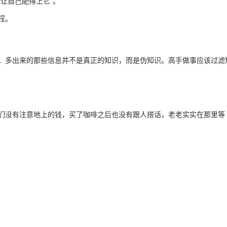
让自己配得上它”。
程
。
。多出来的那些信息并不是真正的知识，而是伪知识。高手做事应该过滤
们没有注意地上的钱，买了咖啡之后也没有跟人搭话，老老实实在那里等