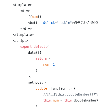
<template>

    <div>

        {{
num
}}

        <button 
@click
=
"double"
>点击后让左边的数字翻倍<
    </div>

</template>

<script>

export
default
{

        data(){

return
 {

num
: 
1
            }

        },

        methods: {

double
: function () {

//这里的this.doubleNumber()
this
.
num
 = 
this
.doubleNumber(
this
            }
