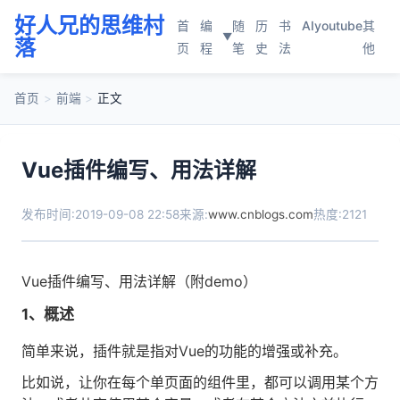
好人兄的思维村
首
编
随
历
书
AI
youtube
其
▼
落
页
程
笔
史
法
他
首页
>
前端
>
正文
Vue插件编写、用法详解
发布时间:2019-09-08 22:58
来源:
www.cnblogs.com
热度:2121
Vue插件编写、用法详解（附demo）
1、概述
简单来说，插件就是指对Vue的功能的增强或补充。
比如说，让你在每个单页面的组件里，都可以调用某个方