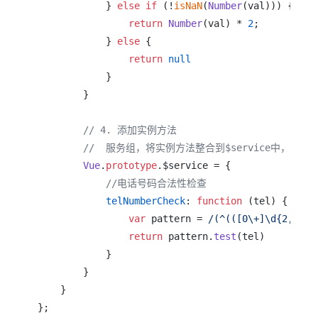
            } 
else
if
 (!
isNaN
(
Number
(val))) {

return
Number
(val) * 
2
;

            } 
else
 {

return
null
            }

        }

// 4. 添加实例方法
//  服务组，将实例方法整合到$service中，避免
Vue
.
prototype
.
$service
 = {

//电话号码合法性检查
telNumberCheck
: 
function
 (
tel
) {

var
 pattern = 
/(^(([0\+]\d{2,3}-)
return
 pattern.
test
(tel)

            }

        }

    }

};