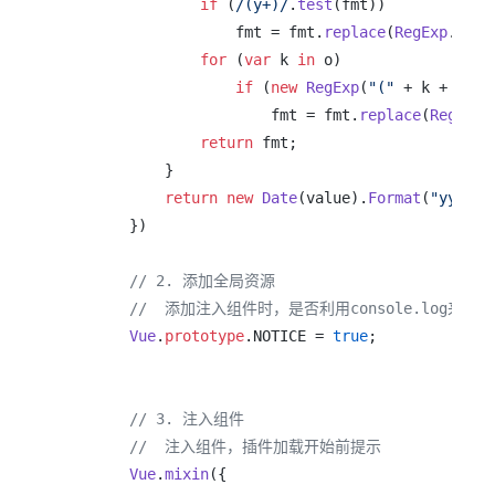
if
 (
/(y+)/
.
test
(fmt))

                    fmt = fmt.
replace
(
RegExp
.
$1
, 
for
 (
var
 k 
in
 o)

if
 (
new
RegExp
(
"("
 + k + 
")"
)
                        fmt = fmt.
replace
(
RegExp
.
return
 fmt;

            }

return
new
Date
(value).
Format
(
"yyyy-M
        })

// 2. 添加全局资源
//  添加注入组件时，是否利用console.log
Vue
.
prototype
.
NOTICE
 = 
true
;

// 3. 注入组件
//  注入组件，插件加载开始前提示
Vue
.
mixin
({
