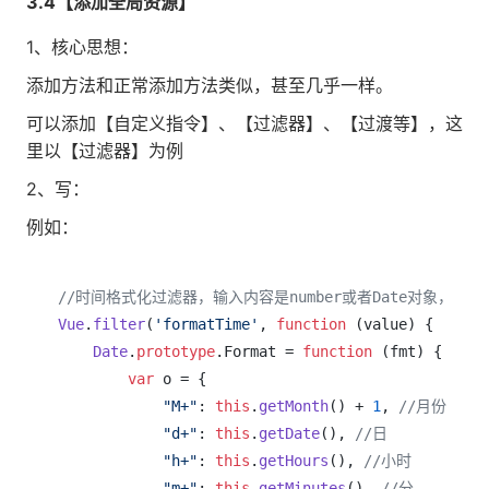
3.4【添加全局资源】
1、核心思想：
添加方法和正常添加方法类似，甚至几乎一样。
可以添加【自定义指令】、【过滤器】、【过渡等】，这
里以【过滤器】为例
2、写：
例如：
//时间格式化过滤器，输入内容是number或者Date对象，输出是YYY
Vue
.
filter
(
'formatTime'
, 
function
 (
value
) {

Date
.
prototype
.
Format
 = 
function
 (
fmt
) { 
//au
var
 o = {

"M+"
: 
this
.
getMonth
() + 
1
, 
//月份
"d+"
: 
this
.
getDate
(), 
//日
"h+"
: 
this
.
getHours
(), 
//小时
"m+"
: 
this
.
getMinutes
(), 
//分