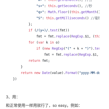
"s+"
: 
this
.
getSeconds
(), 
//秒
"q+"
: 
Math
.
floor
((
this
.
getMonth
() + 
3
"S"
: 
this
.
getMilliseconds
() 
//毫秒
        };

if
 (
/(y+)/
.
test
(fmt))

            fmt = fmt.
replace
(
RegExp
.
$1
, (
this
.
ge
for
 (
var
 k 
in
 o)

if
 (
new
RegExp
(
"("
 + k + 
")"
).
test
(fm
                fmt = fmt.
replace
(
RegExp
.
$1
, (
Reg
return
 fmt;

    }

return
new
Date
(value).
Format
(
"yyyy-MM-dd hh:
})
3、用：
和正常使用一样用就行了，so easy。例如：