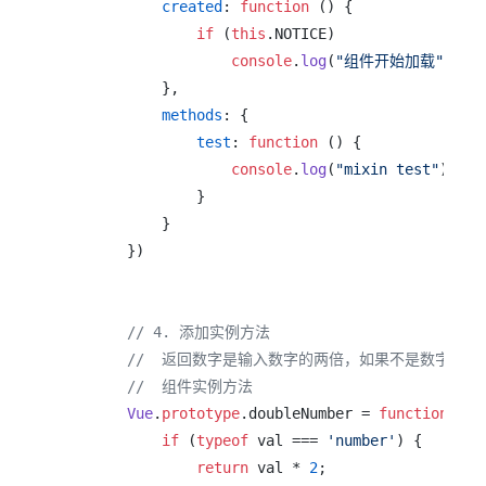
created
: 
function
 (
) {

if
 (
this
.
NOTICE
)

console
.
log
(
"组件开始加载"
)

            },

methods
: {

test
: 
function
 (
) {

console
.
log
(
"mixin test"
);

                }

            }

        })

// 4. 添加实例方法
//  返回数字是输入数字的两倍，如果不是数字或者
//  组件实例方法
Vue
.
prototype
.
doubleNumber
 = 
function
 (
va
if
 (
typeof
 val === 
'number'
) {

return
 val * 
2
;
