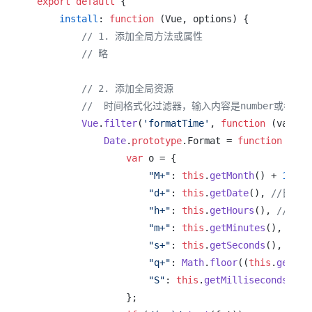
export
default
 {

install
: 
function
 (
Vue, options
) {

// 1. 添加全局方法或属性
// 略
// 2. 添加全局资源
//  时间格式化过滤器，输入内容是number或者Date对
Vue
.
filter
(
'formatTime'
, 
function
 (
value
)
Date
.
prototype
.
Format
 = 
function
 (
fmt
var
 o = {

"M+"
: 
this
.
getMonth
() + 
1
, 
/
"d+"
: 
this
.
getDate
(), 
//日
"h+"
: 
this
.
getHours
(), 
//小时
"m+"
: 
this
.
getMinutes
(), 
//分
"s+"
: 
this
.
getSeconds
(), 
//秒
"q+"
: 
Math
.
floor
((
this
.
getMon
"S"
: 
this
.
getMilliseconds
() 
/
                };
