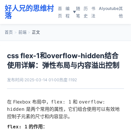
好人兄的思维村
首
编
随
历
书
AI
youtube
其
▼
落
页
程
笔
史
法
他
首页
>
前端
>
正文
css flex-1和overflow-hidden结合
使用详解：弹性布局与内容溢出控制
发布时间:2025-03-14 01:00
热度:1192
在 Flexbox 布局中，
和
flex: 1
overflow:
是两个常用的属性，它们组合使用可以有效地
hidden
控制子元素的尺寸和内容显示。
的作用：
flex: 1