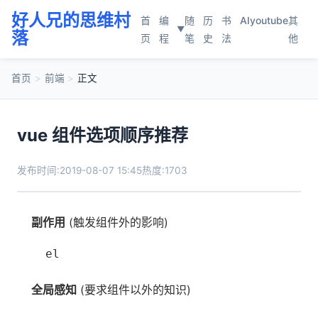
好人兄的思维村
首
编
随
历
书
AI
youtube
其
▼
落
页
程
笔
史
法
他
首页
>
前端
>
正文
vue 组件选项顺序推荐
发布时间:2019-08-07 15:45
热度:1703
副作用
(触发组件外的影响)
el
全局感知
(要求组件以外的知识)