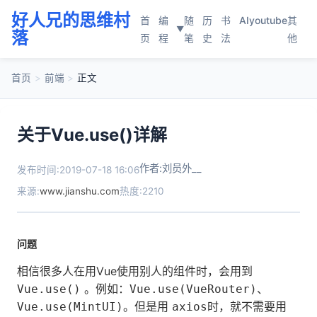
好人兄的思维村
首
编
随
历
书
AI
youtube
其
▼
落
页
程
笔
史
法
他
首页
>
前端
>
正文
关于Vue.use()详解
作者:刘员外__
发布时间:2019-07-18 16:06
来源:
www.jianshu.com
热度:2210
问题
相信很多人在用Vue使用别人的组件时，会用到
。例如：
、
Vue.use()
Vue.use(VueRouter)
。但是用
时，就不需要用
Vue.use(MintUI)
axios