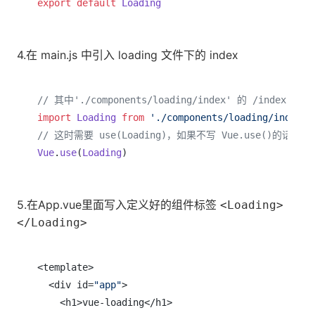
export
default
Loading
4.在 main.js 中引入 loading 文件下的 index
// 其中'./components/loading/index' 的 /i
import
Loading
from
'./components/loading/index'
// 这时需要 use(Loading)，如果不写 Vue.use()
Vue
.
use
(
Loading
5.在App.vue里面写入定义好的组件标签
<Loading>
</Loading>
<template>

  <div id=
"app"
>

    <h1>vue-loading</h1>
