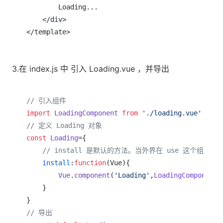
        Loading...

    </div>

3.在 index.js 中 引入 Loading.vue ，并导出
// 引入组件
import
LoadingComponent
from
'./loading.vue'
// 定义 Loading 对象
const
Loading
={

// install 是默认的方法。当外界在 use 这个组件
install
:
function
(
Vue
){

Vue
.
component
(
'Loading'
,
LoadingComponent
)

    }

// 导出