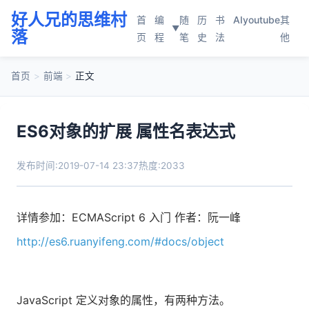
好人兄的思维村
首
编
随
历
书
AI
youtube
其
▼
落
页
程
笔
史
法
他
首页
>
前端
>
正文
ES6对象的扩展 属性名表达式
发布时间:2019-07-14 23:37
热度:2033
详情参加：ECMAScript 6 入门 作者：阮一峰
http://es6.ruanyifeng.com/#docs/object
JavaScript 定义对象的属性，有两种方法。