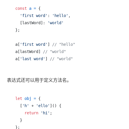
const
a
=
 {

'first word'
: 
'hello'
,

  [lastWord]: 
'world'
};

a[
'first word'
] 
// "hello"
a[lastWord] 
// "world"
a[
'last word'
] 
// "world"
表达式还可以用于定义方法名。
let
obj
=
 {

  [
'h'
 + 
'ello'
]() {

return
'hi'
;

  }

};
