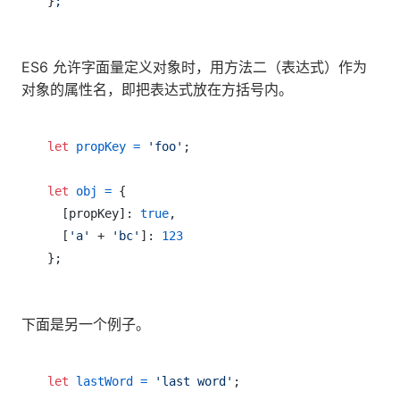
}
;
ES6 允许字面量定义对象时，用方法二（表达式）作为
对象的属性名，即把表达式放在方括号内。
let
propKey
=
'foo'
;

let
obj
=
 {

  [propKey]: 
true
,

  [
'a'
 + 
'bc'
]: 
123
下面是另一个例子。
let
lastWord
=
'last word'
;
