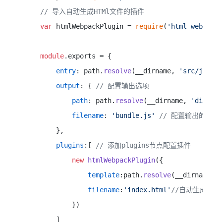
// 导入自动生成HTMl文件的插件
var
 htmlWebpackPlugin = 
require
(
'html-webpack
module
.
exports
 = {

entry
: path.
resolve
(__dirname, 
'src/js/ma
output
: { 
// 配置输出选项
path
: path.
resolve
(__dirname, 
'dist'
)
filename
: 
'bundle.js'
// 配置输出的文件
     },

plugins
:[ 
// 添加plugins节点配置插件
new
htmlWebpackPlugin
({

template
:path.
resolve
(__dirname, 
filename
:
'index.html'
//自动生成的H
         })

     ]
