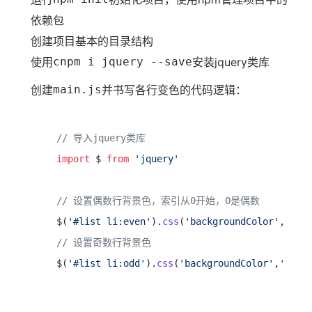
依赖包
创建项目基本的目录结构
使用
cnpm i jquery --save
安装jquery类库
创建
main.js
并书写各行变色的代码逻辑：
// 导入jquery类库
import
 $ 
from
'jquery'
// 设置偶数行背景色，索引从0开始，0是偶数
 $(
'#list li:even'
).
css
(
'backgroundColor'
,
'lig
// 设置奇数行背景色
 $(
'#list li:odd'
).
css
(
'backgroundColor'
,
'pink