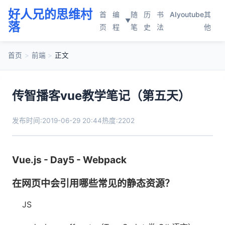
好人兄的思维村
首
编
随
历
书
AI
youtube
其
▼
落
页
程
笔
史
法
他
首页
>
前端
>
正文
传智播客vue教学笔记（第五天）
发布时间:2019-06-29 20:44
热度:2202
Vue.js - Day5 - Webpack
在网页中会引用哪些常见的静态资源？
JS