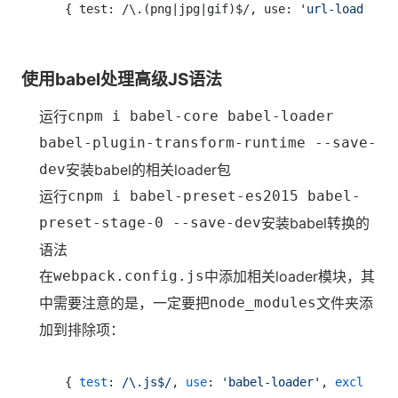
{ test: /\.(png|jpg|gif)$/, use: 
'url-loader?l
使用babel处理高级JS语法
运行
cnpm i babel-core babel-loader
babel-plugin-transform-runtime --save-
dev
安装babel的相关loader包
运行
cnpm i babel-preset-es2015 babel-
preset-stage-0 --save-dev
安装babel转换的
语法
在
webpack.config.js
中添加相关loader模块，其
中需要注意的是，一定要把
node_modules
文件夹添
加到排除项：
{ 
test
: 
/\.js$/
, 
use
: 
'babel-loader'
, 
exclude
: