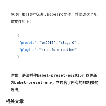
在项目根目录中添加
.babelrc
文件，并修改这个配
置文件如下：
{
"presets"
:
[
"es2015"
,
"stage-0"
]
,
"plugins"
:
[
"transform-runtime"
]
}
注意：语法插件
babel-preset-es2015
可以更新
为
babel-preset-env
，它包含了所有的ES相关的
语法；
相关文章