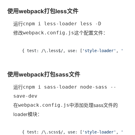
使用webpack打包less文件
运行
cnpm i less-loader less -D
修改
webpack.config.js
这个配置文件：
{ test: /\.less$/, use: [
'style-loader'
, 
'css-
使用webpack打包sass文件
运行
cnpm i sass-loader node-sass --
save-dev
在
webpack.config.js
中添加处理sass文件的
loader模块：
{ test: /\.scss$/, use: [
'style-loader'
, 
'css-