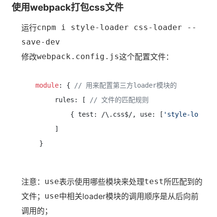
使用webpack打包css文件
运行
cnpm i style-loader css-loader --
save-dev
修改
webpack.config.js
这个配置文件：
module
: { 
// 用来配置第三方loader模块的
     rules: [ 
// 文件的匹配规则
         { test: /\.css$/, use: [
'style-loader
     ]

注意：
use
表示使用哪些模块来处理
test
所匹配到的
文件；
use
中相关loader模块的调用顺序是从后向前
调用的；