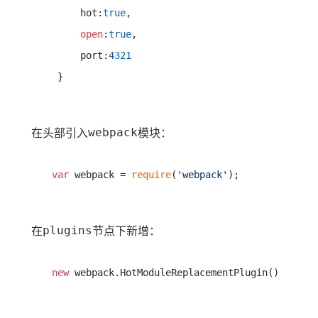
     hot:
true
,

open
:
true
,

     port:
4321
在头部引入
webpack
模块：
var
 webpack = 
require
(
'webpack'
在
plugins
节点下新增：
new