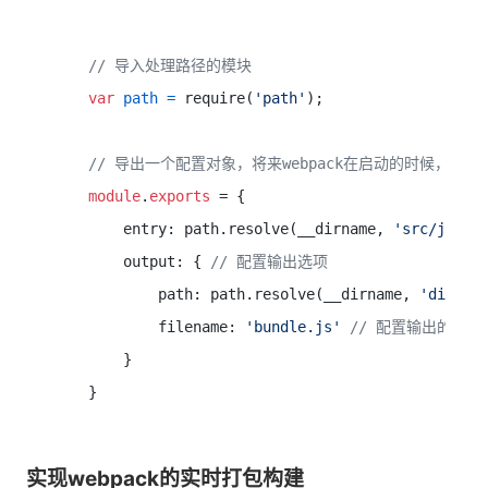
// 导入处理路径的模块
var
path
=
 require(
'path'
);

// 导出一个配置对象，将来webpack在启动的时候，会默
module
.
exports
 = {

     entry: path.resolve(__dirname, 
'src/js/ma
     output: { 
// 配置输出选项
         path: path.resolve(__dirname, 
'dist'
)
         filename: 
'bundle.js'
// 配置输出的文件
     }

实现webpack的实时打包构建