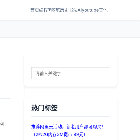
首页
编程
随笔
历史
书法
AI
youtube
其他
▼
热门标签
上网
推荐阿里云活动，新老用户都可购买！
（2核2G内存3M宽带 99元）