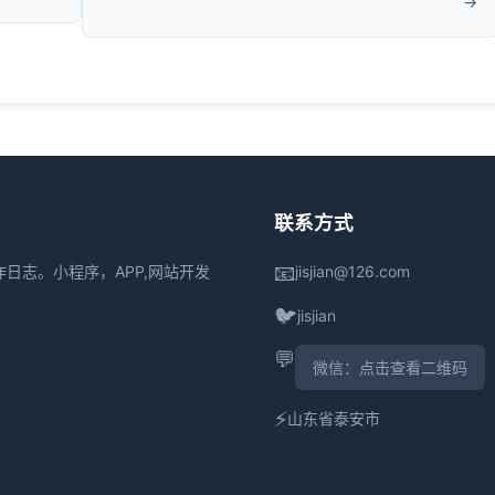
联系方式
📧
日志。小程序，APP,网站开发
jisjian@126.com
🐦
jisjian
💬
微信：点击查看二维码
⚡
山东省泰安市