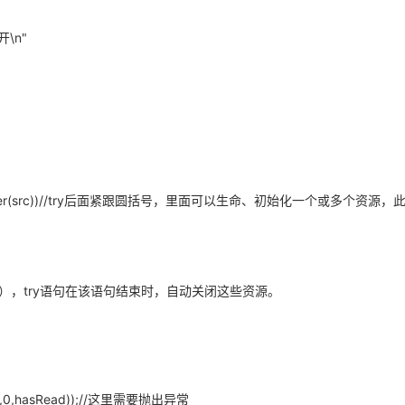
\n"
Reader(src))//try后面紧跟圆括号，里面可以生命、初始化一个或多个资源，
），try语句在该语句结束时，自动关闭这些资源。
)
er,0,hasRead));//这里需要抛出异常