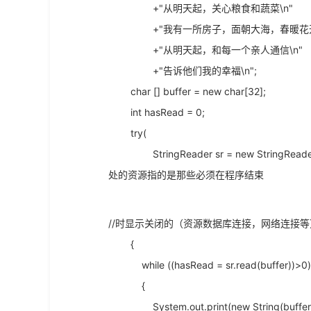
+"从明天起，关心粮食和蔬菜\n"
+"我有一所房子，面朝大海，春暖花开
+"从明天起，和每一个亲人通信\n"
+"告诉他们我的幸福\n";
char [] buffer = new char[32];
int hasRead = 0;
try(
StringReader sr = new String
处的资源指的是那些必须在程序结束
//时显示关闭的（资源数据库连接，网络连接等
{
while ((hasRead = sr.read(buffer))>0
{
System.out.print(new String(buff