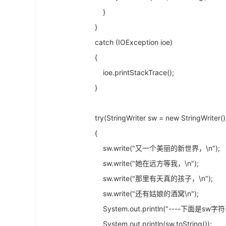
}
}
catch (IOException ioe)
{
ioe.printStackTrace();
}
try(StringWriter sw = new StringWriter(
{
sw.write("又一个美丽的新世界，\n");
sw.write("她在远方等我，\n");
sw.write("那里有天真的孩子，\n");
sw.write("还有姑娘的酒窝\n");
System.out.println("----下面是sw字
System.out.println(sw.toString());