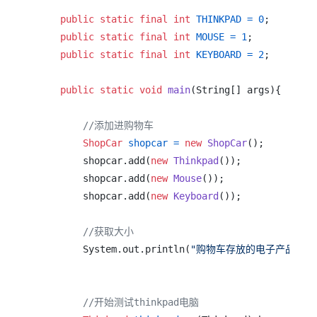
public
static
final
int
THINKPAD
=
0
;

public
static
final
int
MOUSE
=
1
;

public
static
final
int
KEYBOARD
=
2
;

public
static
void
main
(String[] args)
{

//添加进购物车
ShopCar
shopcar
=
new
ShopCar
();

        shopcar.add(
new
Thinkpad
());

        shopcar.add(
new
Mouse
());

        shopcar.add(
new
Keyboard
());

//获取大小
        System.out.println(
"购物车存放的电子产品数量为 
//开始测试thinkpad电脑