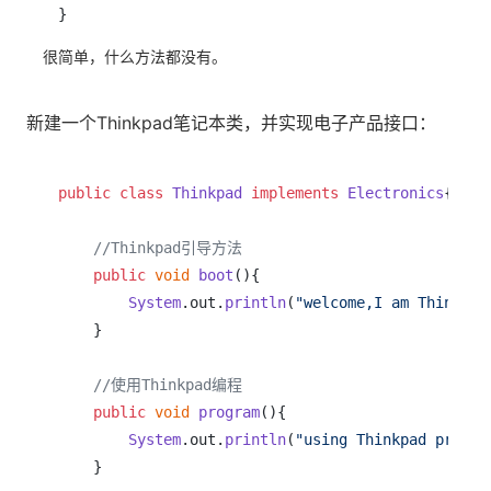
很简单，什么方法都没有。
新建一个Thinkpad笔记本类，并实现电子产品接口：
public
class
Thinkpad
implements
Electronics
{

//Thinkpad引导方法
public
void
boot
(
){

System
.
out
.
println
(
"welcome,I am Thinkpad
    }

//使用Thinkpad编程  
public
void
program
(
){

System
.
out
.
println
(
"using Thinkpad progra
    }
