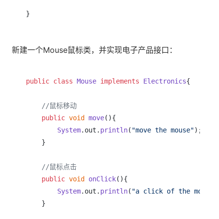
新建一个Mouse鼠标类，并实现电子产品接口：
public
class
Mouse
implements
Electronics
{

//鼠标移动
public
void
move
(
){

System
.
out
.
println
(
"move the mouse"
);     
    }

//鼠标点击  
public
void
onClick
(
){

System
.
out
.
println
(
"a click of the mouse"
    }
