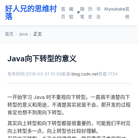
好人兄的思维村
首
编
随
历
书
AI
youtube
其
▼
落
页
程
笔
史
法
他
首页
>
java
>
正文
Java向下转型的意义
发布时间:2018-03-31 10:09
来源:
blog.csdn.net
热度:1754
一开始学习 Java 时不重视向下转型。一直搞不清楚向下
转型的意义和用途，不清楚其实就是不会，那开发的过程
肯定也想不到用向下转型。
其实向上转型和向下转型都是很重要的，可能我们平时见
向上转型多一点，向上转型也比较好理解。