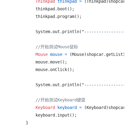
Thinkpad
thinkpad
=
 (Thinkpad)shopcar.get
        thinkpad.boot();

        thinkpad.program();

        System.out.println(
"-------------------"
);
//开始测试Mouse鼠标
Mouse
mouse
=
 (Mouse)shopcar.getListItem(M
        mouse.move();

        mouse.onClick();

        System.out.println(
"-------------------"
);
//开始测试Keyboard键盘
Keyboard
keyboard
=
 (Keyboard)shopcar.get
        keyboard.input();

    }
