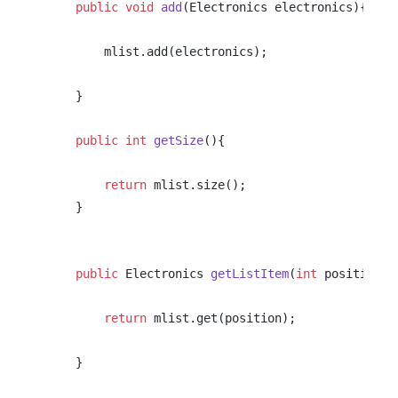
public
void
add
(Electronics electronics)
{

        mlist.add(electronics);

    }

public
int
getSize
()
{

return
 mlist.size();

    }

public
 Electronics 
getListItem
(
int
 position)
{

return
 mlist.get(position);

    }
