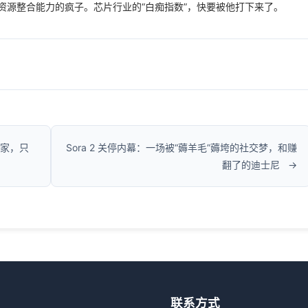
资源整合能力的疯子。芯片行业的“白痴指数”，快要被他打下来了。
玩家，只
Sora 2 关停内幕：一场被“薅羊毛”薅垮的社交梦，和赚
翻了的迪士尼
联系方式