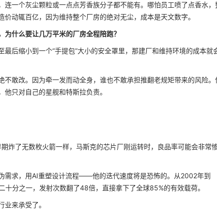
，连一个灰尘颗粒或一点点芳香族分子都不能有。哪怕员工喷了点香水，
造价动辄百亿，因为维持整个厂房的绝对无尘，成本是天文数字。
，为什么要让几万平米的厂房全程陪跑？
至最后缩小到一个“手提包”大小的安全罩里，那建厂和维持环境的成本就
绝不敢改。因为牵一发而动全身，谁也不敢承担推翻老规矩带来的风险。
，他只对自己的星舰和特斯拉负责。
ceX早期炸了无数枚火箭一样，马斯克的芯片厂刚运转时，良品率可能会非常
需求，用AI重塑设计流程——他的迭代速度将是恐怖的。从2002年到
来的二十分之一，发射次数翻了48倍，直接拿下了全球85%的有效载荷。
行业来承受了。