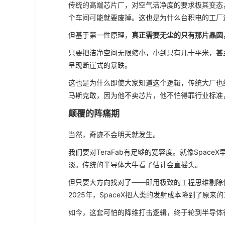
传统的高端芯片厂，对空气洁净度的要求极其变态
个车间可能就要废掉。这也是为什么台积电的工厂
但基于第一性原理，
真正需要无尘的只有那片晶圆
只要把洁净空间无限缩小，小到只有几十平米，甚
呈现断崖式的暴跌。
这也是为什么即使大家知道这个逻辑，传统大厂也
马斯克敢，因为他不卖芯片，他不怕得罪行业标准
颠覆的阵痛期
当然，奇迹不会明天就发生。
我们要对TeraFab有足够的宽容度。就像Spa
淡。传统的半导体大牛看了估计会直摇头。
但只要大方向找对了——即用极致的工程思维剔除伪
2025年，SpaceX把人类的发射成本降到了原
如今，这套可怕的降维打击逻辑，终于轮到半导体