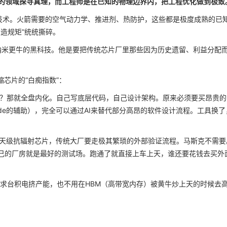
的领域探寻真理，而工程师是在已知的物理边界内，把工程优化做到极致
新技术。火箭需要的空气动力学、推进剂、热防护，这些都是极度成熟的已
造规矩”统统撕碎。
纳米更牛的黑科技。他是要把传统芯片厂里那些因为历史遗留、利益分配
缩芯片的“白痴指数”：
？那就全盘内化。自己写底层代码，自己设计架构。原来必须要买昂贵的
aude的辅助），完全可以通过AI来替代部分高昂的软件设计流程。工具换了
天级抗辐射芯片，传统大厂要走极其繁琐的外部验证流程。马斯克不需要
我自己的厂房就是最好的测试场。跑通了就直接上车上天，谁还要花钱去买外
求台积电挤产能，也不用在HBM（高带宽内存）被黄牛炒上天的时候去