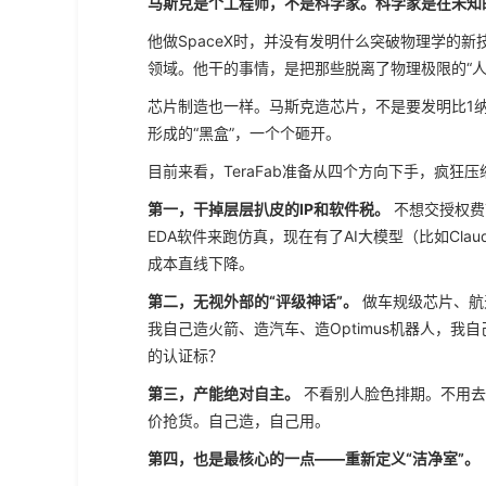
马斯克是个工程师，不是科学家。科学家是在未知
他做SpaceX时，并没有发明什么突破物理学的
领域。他干的事情，是把那些脱离了物理极限的“人
芯片制造也一样。马斯克造芯片，不是要发明比1
形成的“黑盒”，一个个砸开。
目前来看，TeraFab准备从四个方向下手，疯狂压
第一，干掉层层扒皮的IP和软件税。
不想交授权费
EDA软件来跑仿真，现在有了AI大模型（比如Cl
成本直线下降。
第二，无视外部的“评级神话”。
做车规级芯片、航
我自己造火箭、造汽车、造Optimus机器人，
的认证标？
第三，产能绝对自主。
不看别人脸色排期。不用去
价抢货。自己造，自己用。
第四，也是最核心的一点——重新定义“洁净室”。