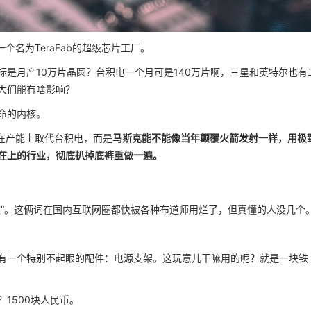
个名为TeraFab的超级芯片工厂。
是月产10万片晶圆？台积电一个月可是140万片啊，三星和英特尔也有
大们能有啥影响？
命的内核。
能在产能上取代台积电，而是
马斯克能不能像当年颠覆火箭发射一样，用极
在上的行业，彻底扒掉底裤重做一遍。
数”。这俩词在国内互联网圈都快被各种布道师用烂了，但真懂的人没几个
有一个特别不起眼的配件：电源支架。这玩意儿干嘛用的呢？就是一块铁
1500块人民币。