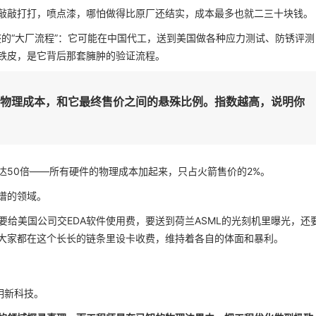
敲敲打打，喷点漆，哪怕做得比原厂还结实，成本最多也就二三十块钱。
整的“大厂流程”：它可能在中国代工，送到美国做各种应力测试、防锈评测
铁皮，是它背后那套臃肿的验证流程。
础物理成本，和它最终售价之间的悬殊比例。指数越高，说明你
达50倍——所有硬件的物理成本加起来，只占火箭售价的2%。
谱的领域。
要给美国公司交EDA软件使用费，要送到荷兰ASML的光刻机里曝光，还
大家都在这个长长的链条里设卡收费，维持着各自的体面和暴利。
明新科技。