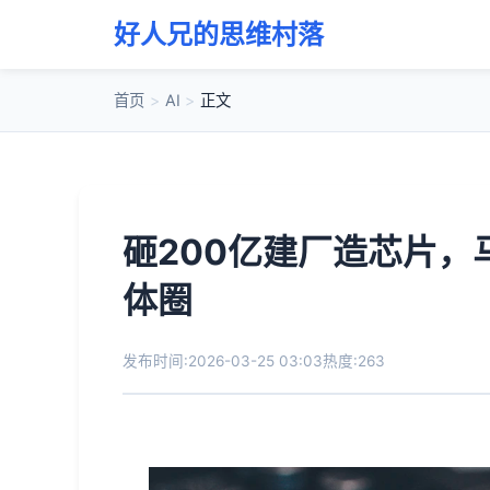
好人兄的思维村落
首页
>
AI
>
正文
砸200亿建厂造芯片，
体圈
发布时间:2026-03-25 03:03
热度:263