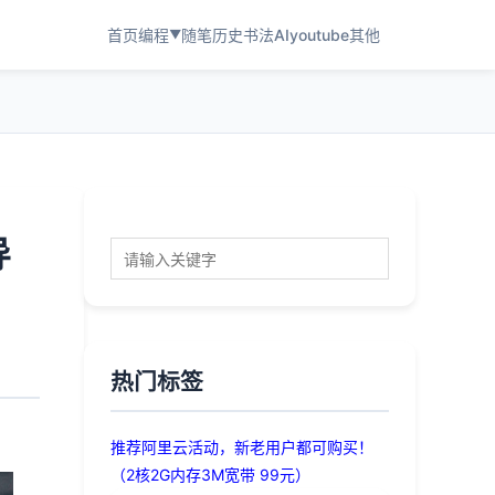
首页
编程
随笔
历史
书法
AI
youtube
其他
▼
导
热门标签
推荐阿里云活动，新老用户都可购买！
（2核2G内存3M宽带 99元）