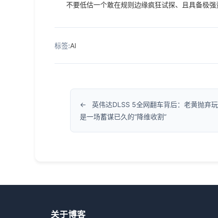
不要低估一个敢在规则边缘疯狂试探、且具备极强
标签:
AI
英伟达DLSS 5全网翻车背后：老黄抛弃
是一场蓄谋已久的“降维收割”
关于博客