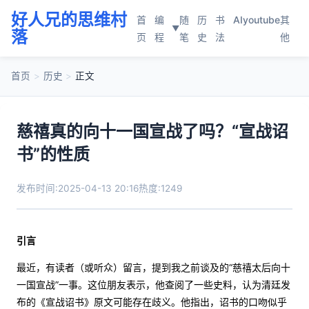
好人兄的思维村
首
编
随
历
书
AI
youtube
其
▼
落
页
程
笔
史
法
他
首页
>
历史
>
正文
慈禧真的向十一国宣战了吗？“宣战诏
书”的性质
发布时间:2025-04-13 20:16
热度:1249
引言
最近，有读者（或听众）留言，提到我之前谈及的“慈禧太后向十
一国宣战”一事。这位朋友表示，他查阅了一些史料，认为清廷发
布的《宣战诏书》原文可能存在歧义。他指出，诏书的口吻似乎