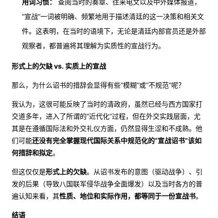
用词习惯：
查阅当时的奏章、往来电文以及中外媒体报道，
“宣战”一词被明确、频繁地用于描述清廷的这一决策和相关文
件。这表明，在当时的语境下，无论是清廷内部官员还是外部
观察者，都普遍将其理解为实质性的宣战行为。
形式上的欠缺 vs. 实质上的宣战
那么，为什么诏书的措辞会显得有些“模糊”或“不规范”呢？
我认为，这很可能反映了当时的清政府，虽然已经与西方国家打
交道多年，进入了所谓的“近代化”过程，但在外交实践层面，尤
其是在遵循国际法和外交礼仪方面，仍然显得生涩和不成熟。他
们可能
还没有完全掌握现代国际关系中规范化的“宣战诏书”该如
何措辞和拟定
。
但这仅仅是
形式上的欠缺
。从诏书发布的意图（驱动战争）、引
发的后果（导致八国联军侵华战争全面爆发）以及当时各方的普
遍认知来看，其
性质、地位和实际作用，都等同于一份宣战书
。
结语