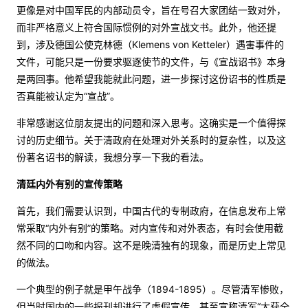
更像是对中国军民的内部动员令，旨在号召大家团结一致对外，
而非严格意义上符合国际惯例的对外宣战文书。此外，他还提
到，涉及德国公使克林德（Klemens von Ketteler）遇害事件的
文件，可能只是一份要求驱逐使节的文件，与《宣战诏书》本身
是两回事。他希望我能就此问题，进一步探讨这份诏书的性质是
否真能被认定为“宣战”。
非常感谢这位朋友提出的问题和深入思考。这确实是一个值得探
讨的历史细节。关于清政府在处理对外关系时的复杂性，以及这
份著名诏书的解读，我想分享一下我的看法。
清廷内外有别的宣传策略
首先，我们需要认识到，中国古代的专制政府，在信息发布上常
常采取“内外有别”的策略。对内宣传和对外表态，有时会使用截
然不同的口吻和内容。这不是晚清独有的现象，而是历史上常见
的做法。
一个典型的例子就是甲午战争（1894-1895）。尽管清军惨败，
但当时国内的一些报刊却进行了虚假宣传，甚至宣称清军“大获全