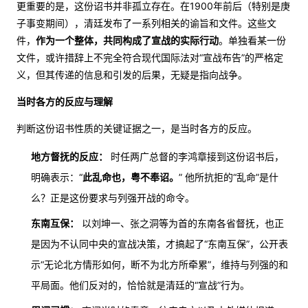
更重要的是，这份诏书并非孤立存在。在1900年前后（特别是庚
子事变期间），清廷发布了一系列相关的谕旨和文件。这些文
件，
作为一个整体，共同构成了宣战的实际行动
。单独看某一份
文件，或许措辞上不完全符合现代国际法对“宣战布告”的严格定
义，但其传递的信息和引发的后果，无疑是指向战争。
当时各方的反应与理解
判断这份诏书性质的关键证据之一，是当时各方的反应。
地方督抚的反应：
时任两广总督的李鸿章接到这份诏书后，
明确表示：“
此乱命也，粤不奉诏。
” 他所抗拒的“乱命”是什
么？正是这份要求与列强开战的命令。
东南互保：
以刘坤一、张之洞等为首的东南各省督抚，也正
是因为不认同中央的宣战决策，才搞起了“东南互保”，公开表
示“无论北方情形如何，断不为北方所牵累”，维持与列强的和
平局面。他们反对的，恰恰就是清廷的“宣战”行为。