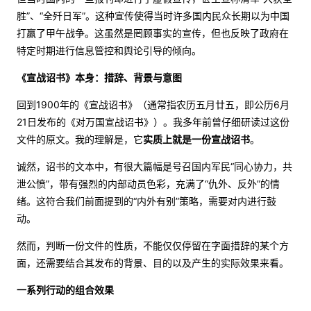
胜”、“全歼日军”。这种宣传使得当时许多国内民众长期以为中国
打赢了甲午战争。这虽然是罔顾事实的宣传，但也反映了政府在
特定时期进行信息管控和舆论引导的倾向。
《宣战诏书》本身：措辞、背景与意图
回到1900年的《宣战诏书》（通常指农历五月廿五，即公历6月
21日发布的《对万国宣战诏书》）。我多年前曾仔细研读过这份
文件的原文。我的理解是，它
实质上就是一份宣战诏书
。
诚然，诏书的文本中，有很大篇幅是号召国内军民“同心协力，共
泄公愤”，带有强烈的内部动员色彩，充满了“仇外、反外”的情
绪。这符合我们前面提到的“内外有别”策略，需要对内进行鼓
动。
然而，判断一份文件的性质，不能仅仅停留在字面措辞的某个方
面，还需要结合其发布的背景、目的以及产生的实际效果来看。
一系列行动的组合效果