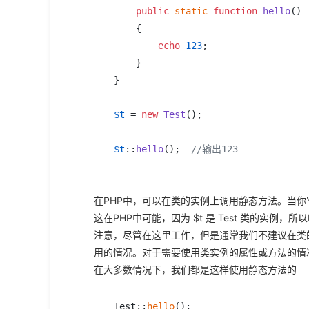
public
static
function
hello
(
)

{

echo
123
;

    }

}

$t
 = 
new
Test
();

$t
::
hello
();  
//输出123
在PHP中，可以在类的实例上调用静态方法。当你写 $t::
这在PHP中可能，因为 $t 是 Test 类的实例，所以
注意，尽管在这里工作，但是通常我们不建议在类
用的情况。对于需要使用类实例的属性或方法的情
在大多数情况下，我们都是这样使用静态方法的
Test::
hello
(); 