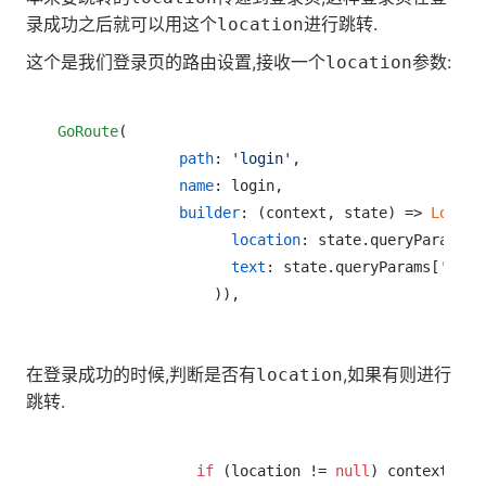
录成功之后就可以用这个
进行跳转.
location
这个是我们登录页的路由设置,接收一个
参数:
location
GoRoute
(

path
: 
'login'
,

name
: login,

builder
: (context, state) => 
LoginP
location
: state.queryParams[
'
text
: state.queryParams[
'text
在登录成功的时候,判断是否有
,如果有则进行
location
跳转.
if
 (location != 
null
) context.go(