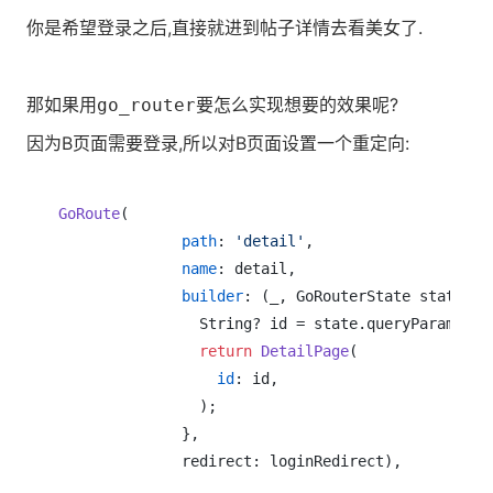
你是希望登录之后,直接就进到帖子详情去看美女了.
那如果用
要怎么实现想要的效果呢?
go_router
因为B页面需要登录,所以对B页面设置一个重定向:
GoRoute
(

path
: 
'detail'
,

name
: detail,

builder
: (_, GoRouterState state) {

                String? id = state.queryParams[
'i
return
DetailPage
(

id
: id,

                );

              },

              redirect: loginRedirect),
