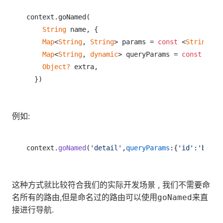
context.goNamed(

String
 name, {

Map
<
String
, 
String
> params = 
const
 <
String
, 
S
Map
<
String
, 
dynamic
> queryParams = 
const
 <
Str
Object?
 extra,

例如:
context.
goNamed
(
'detail'
,
queryParams
:{
'id'
:
'b'
这种方式就比较符合我们的实际开发场景 , 我们不需要命
名所有的路由,但是命名过的路由可以使用
来直
goNamed
接进行导航.