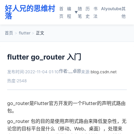
好人兄的思维村
首
编
随
历
书
AI
youtube
其
▼
落
页
程
笔
史
法
他
首页
>
flutter
>
正文
flutter go_router 入门
作者:__卓原
发布时间:2022-11-04 01:10
来源:
blog.csdn.net
热度:2548
go_router是Flutter官方开发的一个Flutter的声明式路由
包。
go_router 包的目的是使用声明式路由来降低复杂性，无
论您的目标平台是什么（移动、Web、桌面），处理来