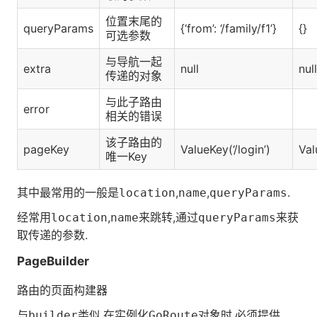
位置末尾的
queryParams
{‘from’: ‘/family/f1’}
{}
可选参数
与导航一起
extra
null
null
传递的对象
与此子路由
error
相关的错误
该子路由的
pageKey
ValueKey(‘/login’)
Val
唯一Key
其中最常用的一般是
,
,
.
location
name
queryParams
经常用
,
来跳转,通过
来获
location
name
queryParams
取传递的参数.
PageBuilder
路由的页面构建器
与
类似,在实例化
对象时,必须提供
builder
GoRoute