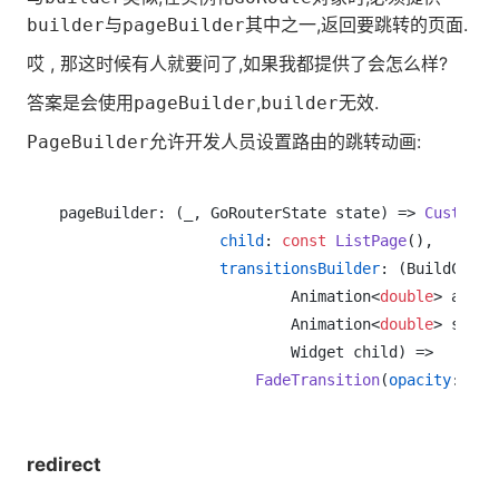
与
其中之一,返回要跳转的页面.
builder
pageBuilder
哎 , 那这时候有人就要问了,如果我都提供了会怎么样?
答案是会使用
,
无效.
pageBuilder
builder
允许开发人员设置路由的跳转动画:
PageBuilder
pageBuilder: (_, GoRouterState state) => 
CustomTr
child
: 
const
ListPage
(),

transitionsBuilder
: (BuildConte
                          Animation<
double
> anima
                          Animation<
double
> secon
                          Widget child) =>

FadeTransition
(
opacity
: ani
redirect