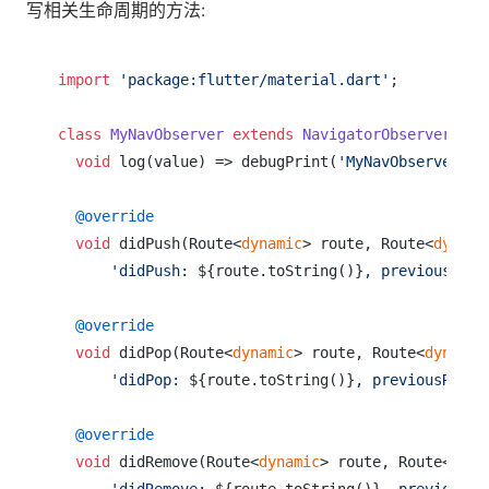
写相关生命周期的方法:
import
'package:flutter/material.dart'
;

class
MyNavObserver
extends
NavigatorObserver
{

void
 log(value) => debugPrint(
'MyNavObserver:
$v
@override
void
 didPush(Route<
dynamic
> route, Route<
dynami
'didPush: 
${route.toString()}
, previousRout
@override
void
 didPop(Route<
dynamic
> route, Route<
dynamic
'didPop: 
${route.toString()}
, previousRoute
@override
void
 didRemove(Route<
dynamic
> route, Route<
dyna
'didRemove: 
${route.toString()}
, previousRo