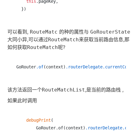
this
.pageKey,

可以看到,
的种的属性与
RouteMatc
GoRouterState
大同小异,可以通过
来获取当前路由信息,那
RouteMatch
如何获取
呢?
RouteMatch
GoRouter
.of
(context)
.routerDelegate
.currentConfig
该方法返回一个
,是当前的路由栈 ,
RouteMatchList
如果此时调用
debugPrint
(

        GoRouter.of(context)
.routerDelegate
.curre