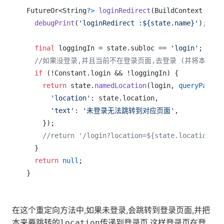
FutureOr<String
?>
loginRedirect
(BuildContext cont
debugPrint
(
'loginRedirect :${state.name}'
);

final
 loggingIn = state.subloc == 
'login'
;

//如果没登录,并且当前不在登录页面,去登录 (并将本来想
if
 (!Constant.login && !loggingIn) {

return
 state.
namedLocation
(login, 
queryParams
'location'
: state.location,

'text'
: 
'未登录无法跳转到对应页面'
,

    });

//return '/login?location=${state.location}';
  }

return
null
;

在这个重定向方法中,如果未登录,会跳转到登录页面,并把
本来要跳转的
传递到登录页,这样登录页在登
location