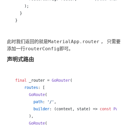
    );

  }

此时我们返回的就是
， 只需要
MaterialApp.router
添加一行
即可。
routerConfig
声明式路由
final
 _router = 
GoRouter
(

routes
: [

GoRoute
(

path
: 
'/'
,

builder
: (context, state) => 
const
Page1S
      ),

GoRoute
(
