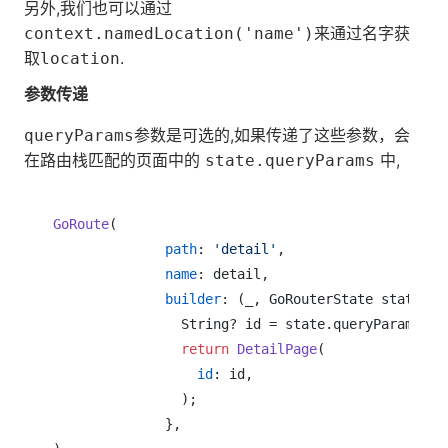
另外,我们也可以通过
来通过名字获
context.namedLocation('name')
取
.
location
参数传递
参数是可选的,如果传递了这些参数，会
queryParams
在路由栈匹配的页面中的
中,
state.queryParams
GoRoute
(

path
: 
'detail'
,

name
: detail,

builder
: (_, GoRouterState state) {

                String? id = state.queryParams[
'i
return
DetailPage
(

id
: id,

                );

              },
