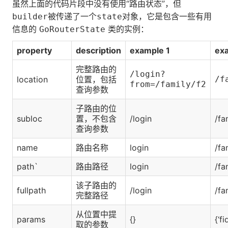
虽然上面的代码片段中没有使用“路由状态”，但
被传递了一个
对象，它是包含一些有用
builder
state
信息的
类的实例：
GoRouterState
property
description
example 1
ex
完整路由的
/login?
location
位置，包括
/f
from=/family/f2
查询参数
子路由的位
subloc
置，不包含
/login
/fa
查询参数
name
路由名称
login
/fa
path`
路由路径
login
/fa
该子路由的
fullpath
/login
/fa
完整路径
从位置中提
params
{}
{‘fi
取的参数