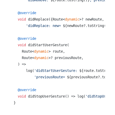
@override
void
 didReplace({Route<
dynamic
>? newRoute, Rout
'didReplace: new= 
${newRoute?.toString()}
, 
@override
void
 didStartUserGesture(

    Route<
dynamic
> route,

    Route<
dynamic
>? previousRoute,

  ) =>

      log(
'didStartUserGesture: 
${route.toString(
'previousRoute= 
${previousRoute?.toStri
@override
void
 didStopUserGesture() => log(
'didStopUserGe
}
