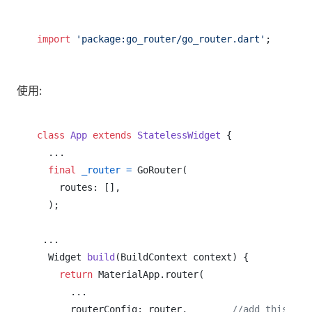
import
'package:go_router/go_router.dart'
使用:
class
App
extends
StatelessWidget
 {

  ...

final
_router
=
 GoRouter(

    routes: [],

  );

 ...

  Widget 
build
(BuildContext context)
 {

return
 MaterialApp.router(

      ...

      routerConfig: router,        
//add this