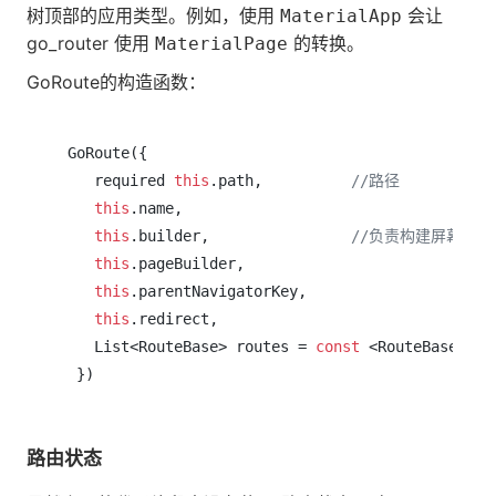
树顶部的应用类型。例如，使用
会让
MaterialApp
go_router 使用
的转换。
MaterialPage
GoRoute的构造函数：
 GoRoute({

    required 
this
.path,          
//路径
this
.name,                  

this
.builder,                
//负责构建屏幕的组
this
.pageBuilder,

this
.parentNavigatorKey,

this
.redirect,

    List<RouteBase> routes = 
const
 <RouteBase>[],

路由状态