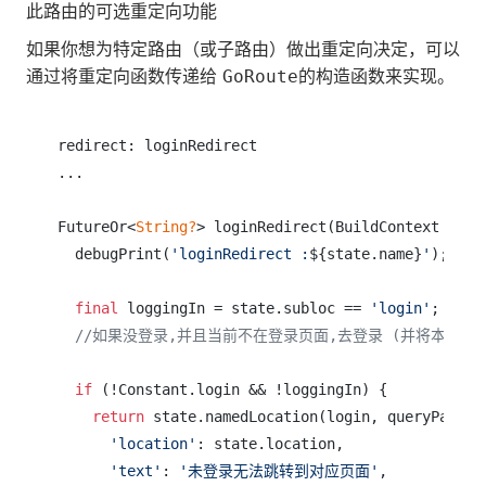
此路由的可选重定向功能
如果你想为特定路由（或子路由）做出重定向决定，可以
通过将重定向函数传递给
的构造函数来实现。
GoRoute
redirect: loginRedirect

...

FutureOr<
String?
> loginRedirect(BuildContext cont
  debugPrint(
'loginRedirect :
${state.name}
'
);

final
 loggingIn = state.subloc == 
'login'
;

//如果没登录,并且当前不在登录页面,去登录 (并将本来想
if
 (!Constant.login && !loggingIn) {

return
 state.namedLocation(login, queryParams:
'location'
: state.location,

'text'
: 
'未登录无法跳转到对应页面'
,
