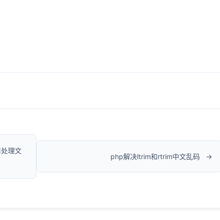
前处理文
php解决ltrim和rtrim中文乱码