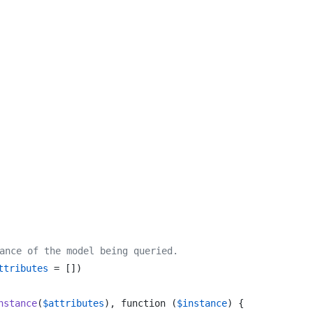
ce of the model being queried.
ttributes
 = []
)

nstance
(
$attributes
), function (
$instance
) {
