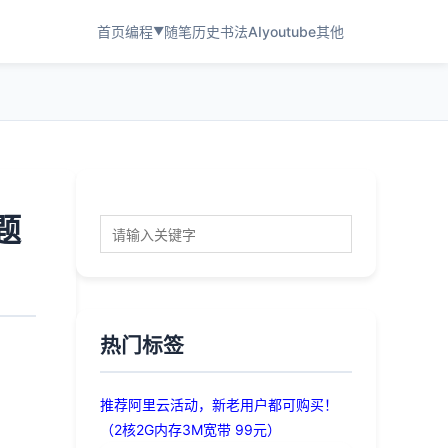
首页
编程
随笔
历史
书法
AI
youtube
其他
▼
题
热门标签
推荐阿里云活动，新老用户都可购买！
（2核2G内存3M宽带 99元）