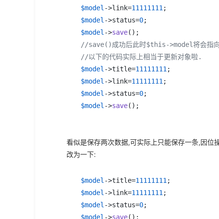
$model
->link=
11111111
$model
->status=
0
$model
->
save
//save()成功后此时$this->model将
//以下的代码实际上相当于更新对象啦.
$model
->title=
11111111
$model
->link=
11111111
$model
->status=
0
$model
->
save
();
看似是保存两次数据,可实际上只能保存一条,因位操
改为一下:
$model
->title=
11111111
$model
->link=
11111111
$model
->status=
0
$model
->
save