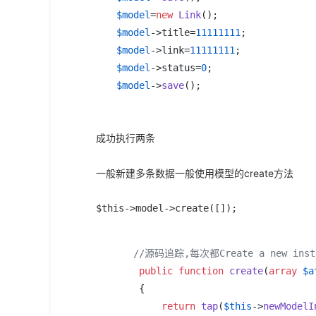
$model
=
new
Link
$model
->title=
11111111
$model
->link=
11111111
$model
->status=
0
$model
->
save
();
成功执行两条
一般新建多条数据一般使用模型的create方法
$this->model->create([]);
//源码追踪,每次都Create a new instan
public
function
create
(
array
$a
{

return
tap
(
$this
->
newModelI