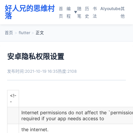
好人兄的思维村
首
编
随
历
书
AI
youtube
其
▼
落
页
程
笔
史
法
他
首页
>
flutter
>
正文
安卓隐私权限设置
发布时间:2021-10-19 16:35
热度:2108
<!-
-
Internet permissions do not affect the `permissio
required if your app needs access to
the internet.