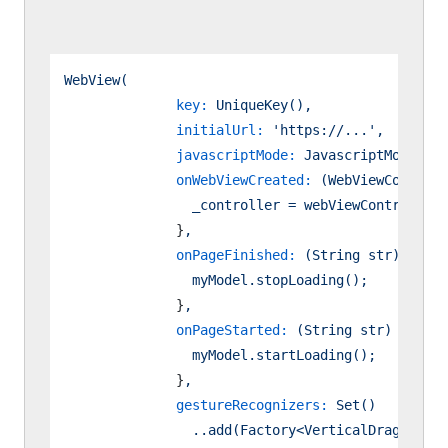
WebView(
key:
UniqueKey(),
initialUrl:
'https://...'
,
javascriptMode:
JavascriptMode.unr
onWebViewCreated:
(WebViewControll
_controller
=
webViewController;
              }
,
onPageFinished:
(String
str)
 {

myModel.stopLoading();
              }
,
onPageStarted:
(String
str)
 {

myModel.startLoading();
              }
,
gestureRecognizers:
Set()
..add(Factory<VerticalDragGestur