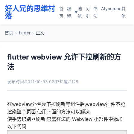
好人兄的思维村
首
编
随
历
书
AI
youtube
其
▼
落
页
程
笔
史
法
他
首页
>
flutter
>
正文
flutter webview 允许下拉刷新的方
法
发布时间:2021-10-03 02:17
热度:2128
在webview外包裹下拉刷新等组件后,webview插件不能
渲染整个页面.使用下面的方法可以解决
使手势识别器刷新,只需在您的 Webview 小部件中添加
以下代码‎