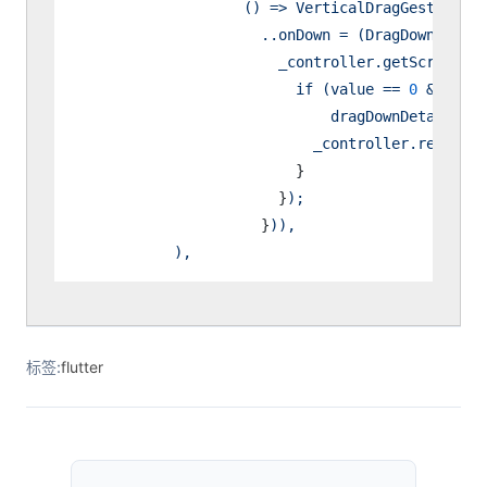
()
=>
VerticalDragGestureRec
..onDown
=
(DragDownDetail
_controller.getScrollY()
if
(value
==
0
&&
dragDownDetails.gl
_controller.reload()
                          }

                        }
);
                      }
)),
),
标签:
flutter