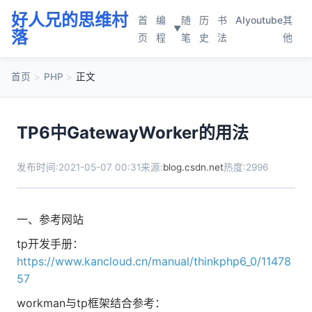
好人兄的思维村
首
编
随
历
书
AI
youtube
其
▼
落
页
程
笔
史
法
他
首页
>
PHP
>
正文
TP6中GatewayWorker的用法
发布时间:2021-05-07 00:31
来源:
blog.csdn.net
热度:2996
一、参考网站
tp开发手册：
https://www.kancloud.cn/manual/thinkphp6_0/11478
57
workman与tp框架结合参考：