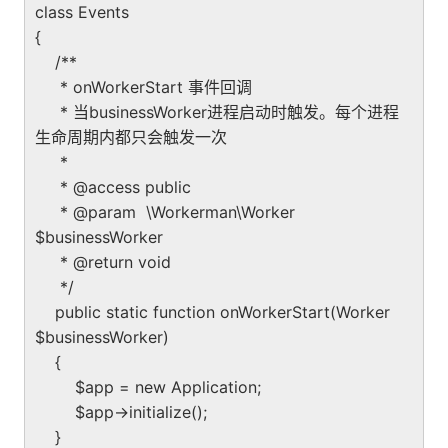
class Events
{
/**
* onWorkerStart 事件回调
* 当businessWorker进程启动时触发。每个进程
生命周期内都只会触发一次
*
* @access public
* @param \Workerman\Worker
$businessWorker
* @return void
*/
public static function onWorkerStart(Worker
$businessWorker)
{
$app = new Application;
$app->initialize();
}