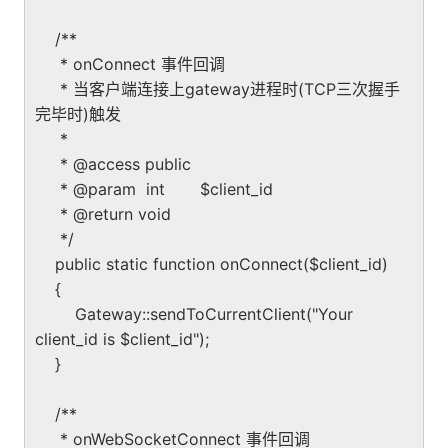
/**
* onConnect 事件回调
* 当客户端连接上gateway进程时(TCP三次握手
完毕时)触发
*
* @access public
* @param int $client_id
* @return void
*/
public static function onConnect($client_id)
{
Gateway::sendToCurrentClient("Your
client_id is $client_id");
}
/**
* onWebSocketConnect 事件回调