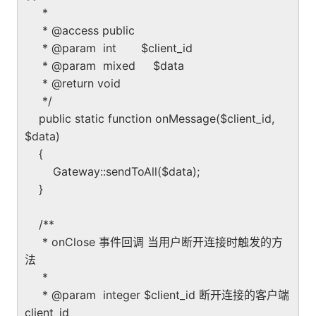
*
* @access public
* @param int $client_id
* @param mixed $data
* @return void
*/
public static function onMessage($client_id,
$data)
{
Gateway::sendToAll($data);
}
/**
* onClose 事件回调 当用户断开连接时触发的方
法
*
* @param integer $client_id 断开连接的客户端
client_id