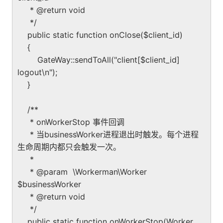
* @return void
*/
public static function onClose($client_id)
{
GateWay::sendToAll("client[$client_id]
logout\n");
}
/**
* onWorkerStop 事件回调
* 当businessWorker进程退出时触发。每个进程
生命周期内都只会触发一次。
*
* @param \Workerman\Worker
$businessWorker
* @return void
*/
public static function onWorkerStop(Worker