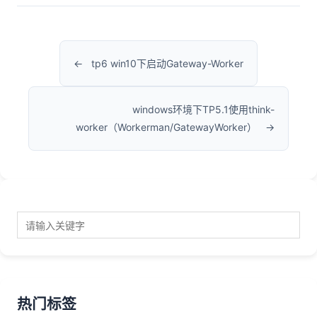
tp6 win10下启动Gateway-Worker
windows环境下TP5.1使用think-
worker（Workerman/GatewayWorker）
热门标签