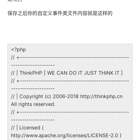
保存之后你的自定义事件类文件内容就是这样的
<?php
// +--------------------------------------------------
--------------------
// | ThinkPHP [ WE CAN DO IT JUST THINK IT ]
// +--------------------------------------------------
--------------------
// | Copyright (c) 2006-2018 http://thinkphp.cn
All rights reserved.
// +--------------------------------------------------
--------------------
// | Licensed (
http://www.apache.org/licenses/LICENSE-2.0 )