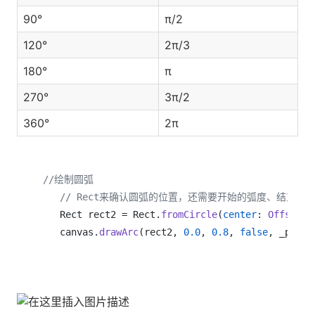
90°
π/2
120°
2π/3
180°
π
270°
3π/2
360°
2π
//绘制圆弧
// Rect来确认圆弧的位置，还需要开始的弧度、结束的
    Rect rect2 = Rect.
fromCircle
(
center
: 
Offset
(
2
    canvas.
drawArc
(rect2, 
0.0
, 
0.8
, 
false
, _paint)