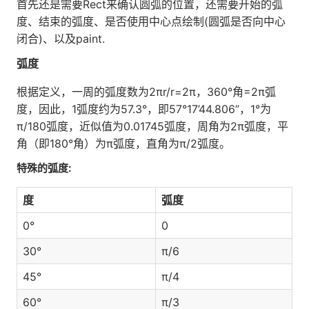
首先还是需要Rect来确认圆弧的位置，还需要开始的弧
度、结束的弧度、是否使用中心点绘制(圆弧是否向中心
闭合)、以及paint.
弧度
根据定义，一周的弧度数为2πr/r=2π，360°角=2π弧
度，因此，1弧度约为57.3°，即57°17’44.806’’，1°为
π/180弧度，近似值为0.01745弧度，周角为2π弧度，平
角（即180°角）为π弧度，直角为π/2弧度。
特殊的弧度:
度
弧度
0°
0
30°
π/6
45°
π/4
60°
π/3