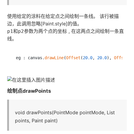
使用给定的涂料在给定点之间绘制一条线。 该行被描
边，此调用忽略[Paint.style]的值。
和
参数为两个点的坐标 , 在这两点之间绘制一条直
p1
p2
线。
eg : canvas.
drawLine
(
Offset
(
20.0
, 
20.0
), 
Offset
(
1
绘制点drawPoints
void drawPoints(PointMode pointMode, List
points, Paint paint)