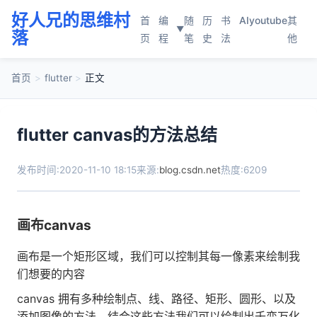
好人兄的思维村
首
编
随
历
书
AI
youtube
其
▼
落
页
程
笔
史
法
他
首页
>
flutter
>
正文
flutter canvas的方法总结
发布时间:2020-11-10 18:15
来源:
blog.csdn.net
热度:6209
画布canvas
画布是一个矩形区域，我们可以控制其每一像素来绘制我
们想要的内容
canvas 拥有多种绘制点、线、路径、矩形、圆形、以及
添加图像的方法，结合这些方法我们可以绘制出千变万化