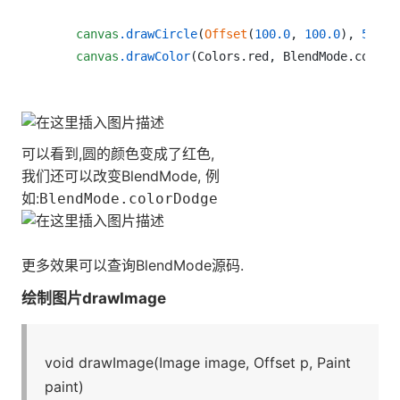
canvas
.drawCircle
(
Offset
(
100.0
, 
100.0
), 
50.0
,
canvas
.drawColor
(Colors.red, BlendMode.color)
可以看到,圆的颜色变成了红色,
我们还可以改变BlendMode, 例
如:
BlendMode.colorDodge
更多效果可以查询BlendMode源码.
绘制图片drawImage
void drawImage(Image image, Offset p, Paint
paint)