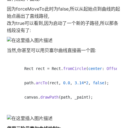
因为forceMoveTo此时为false,所以从起始点到曲线的起
始点画出了直线路径,
改为true可以看到,因为启动了一个新的子路径,所以那条
线段没有了:
当然,你甚至可以用贝塞尔曲线直接画一个圆:
    Rect rect = Rect.
fromCircle
(
center
: 
Offset
(
20
    path.
arcTo
(rect, 
0.0
, 
3.14
*
2
, 
false
);

    canvas.
drawPath