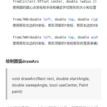
fromCircle({ Offset center, double radius })

使用圆的圆心点坐标和半径和确定外切矩形的大小和位置

fromLTRB(double 
left
, double 
top
, double 
right
, d
使用矩形左边的X坐标、矩形顶部的Y坐标、矩形右边的X坐标、
fromLTWH(double 
left
, double 
top
, double 
width
, d
绘制圆弧drawArc
void drawArc(Rect rect, double startAngle,
double sweepAngle, bool useCenter, Paint
paint)