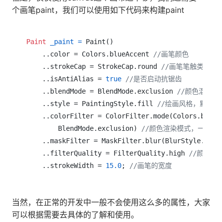
个画笔paint，我们可以使用如下代码来构建paint
Paint
_paint
=
 Paint()

    ..color = Colors.blueAccent 
//画笔颜色
    ..strokeCap = StrokeCap.round 
//画笔笔触类型
    ..isAntiAlias = 
true
//是否启动抗锯齿
    ..blendMode = BlendMode.exclusion 
//颜色混合模
    ..style = PaintingStyle.fill 
//绘画风格，默认为
    ..colorFilter = ColorFilter.mode(Colors.blueAc
        BlendMode.exclusion) 
//颜色渲染模式，一般是矩
    ..maskFilter = MaskFilter.blur(BlurStyle.inne
    ..filterQuality = FilterQuality.high 
//颜色渲
    ..strokeWidth = 
15.0
; 
//画笔的宽度
当然，在正常的开发中一般不会使用这么多的属性，大家
可以根据需要去具体的了解和使用。