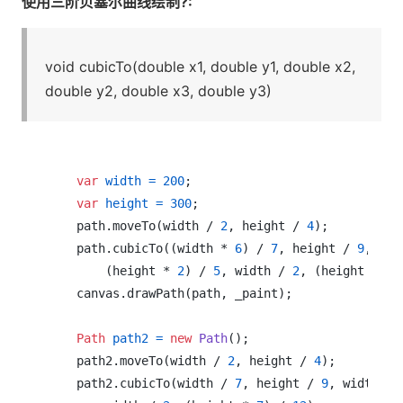
使用三阶贝塞尔曲线绘制?:
void cubicTo(double x1, double y1, double x2,
double y2, double x3, double y3)
var
width
=
200
;

var
height
=
300
;

    path.moveTo(width / 
2
, height / 
4
);

    path.cubicTo((width * 
6
) / 
7
, height / 
9
, (wi
        (height * 
2
) / 
5
, width / 
2
, (height * 
7
)
    canvas.drawPath(path, _paint);

Path
path2
=
new
Path
();

    path2.moveTo(width / 
2
, height / 
4
);

    path2.cubicTo(width / 
7
, height / 
9
, width / 