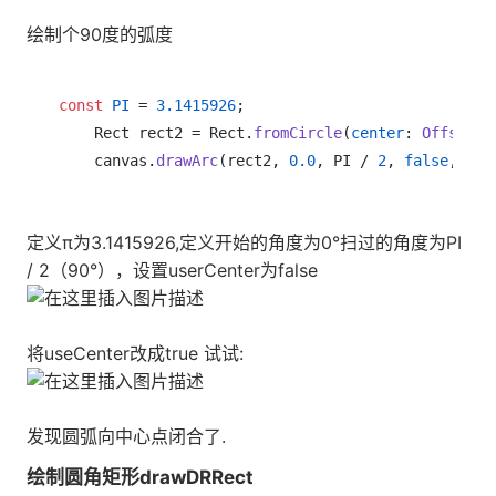
绘制个90度的弧度
const
PI
 = 
3.1415926
;

    Rect rect2 = Rect.
fromCircle
(
center
: 
Offset
(
2
    canvas.
drawArc
(rect2, 
0.0
, PI / 
2
, 
false
定义π为3.1415926,定义开始的角度为0°扫过的角度为PI
/ 2（90°），设置userCenter为false
将useCenter改成true 试试:
发现圆弧向中心点闭合了.
绘制圆角矩形drawDRRect