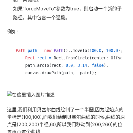
如果“forceMoveTo”参数为true，则启动一个新的子
路径，其中包含一个弧段。
例如:
Path
path
=
new
Path
()..moveTo(
100.0
, 
100.0
);

Rect
rect
=
 Rect.fromCircle(center: Offset(
20
    path.arcTo(rect, 
0.0
, 
3.14
, 
false
);

这里,我们利用贝塞尔曲线绘制了一个半圆,因为起始点的
坐标是(100,100),而我们绘制贝塞尔曲线的时候,曲线的原
点是(200,200)半径,60,所以我们移动到(200,260)的位
置再画这个曲线.