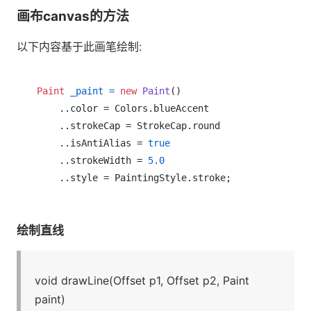
画布canvas的方法
以下内容基于此画笔绘制:
Paint
_paint
=
new
Paint
()

    ..color = Colors.blueAccent

    ..strokeCap = StrokeCap.round

    ..isAntiAlias = 
true
    ..strokeWidth = 
5.0
绘制直线
void drawLine(Offset p1, Offset p2, Paint
paint)