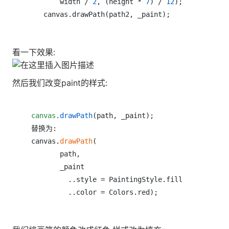
        width / 
2
, (height * 
7
) / 
12
);

看一下效果:
然后我们改变paint的样式:
canvas
.drawPath
(path, _paint); 

 替换为:

 canvas.
drawPath
(

        path,

        _paint

          ..style = PaintingStyle.fill
