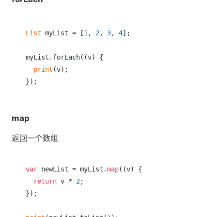
List
 myList = [
1
, 
2
, 
3
, 
4
];

myList.forEach((v) {

print
(v);

map
返回一个数组
var
 newList = myList.
map
((v) {

return
 v * 
2
;

});
