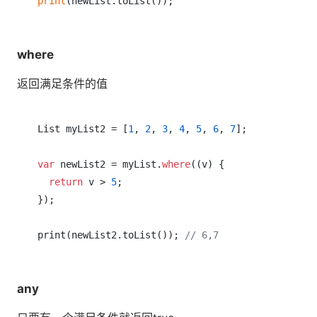
print
where
返回满足条件的值
List myList2 = [
1
, 
2
, 
3
, 
4
, 
5
, 
6
, 
7
];

var
 newList2 = myList.
where
((v) {

return
 v > 
5
;

});

print(newList2.toList()); 
// 6,7
any