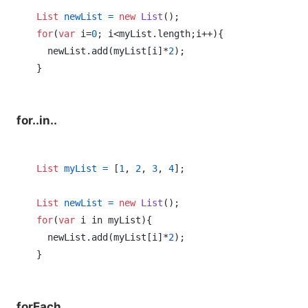
List
newList
=
new
List
for
(
var
 i=
0
; i<myList.length;i++){

  newList.add(myList[i]*
2
);

for..in..
List
myList
=
 [
1
, 
2
, 
3
, 
4
];

List
newList
=
new
List
for
(
var
 i in myList){

  newList.add(myList[i]*
2
);

forEach