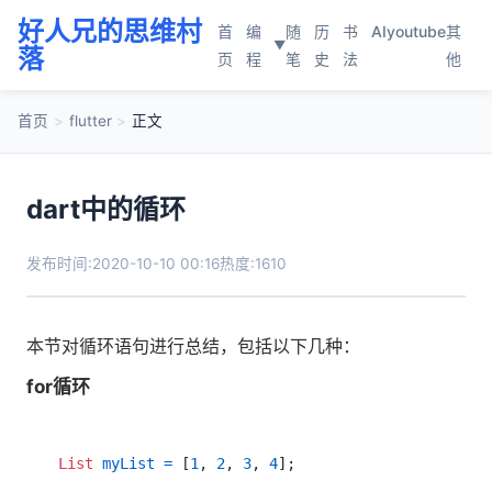
好人兄的思维村
首
编
随
历
书
AI
youtube
其
▼
落
页
程
笔
史
法
他
首页
>
flutter
>
正文
dart中的循环
发布时间:2020-10-10 00:16
热度:1610
本节对循环语句进行总结，包括以下几种：
for循环
List
myList
=
 [
1
, 
2
, 
3
, 
4
];
