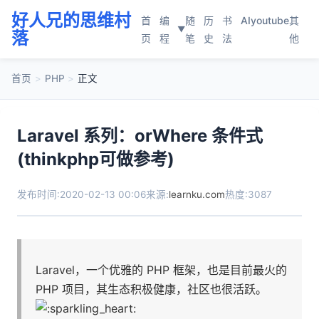
好人兄的思维村
首
编
随
历
书
AI
youtube
其
▼
落
页
程
笔
史
法
他
首页
>
PHP
>
正文
Laravel 系列：orWhere 条件式
(thinkphp可做参考)
发布时间:2020-02-13 00:06
来源:
learnku.com
热度:3087
Laravel，一个优雅的 PHP 框架，也是目前最火的
PHP 项目，其生态积极健康，社区也很活跃。