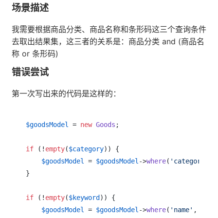
场景描述
我需要根据商品分类、商品名称和条形码这三个查询条件
去取出结果集，这三者的关系是：商品分类 and (商品名
称 or 条形码)
错误尝试
第一次写出来的代码是这样的：
$goodsModel
 = 
new
Goods
;

if
 (!
empty
(
$category
)) {

$goodsModel
 = 
$goodsModel
->
where
(
'category'
, 
}

if
 (!
empty
(
$keyword
)) {

$goodsModel
 = 
$goodsModel
->
where
(
'name'
, 
'lik