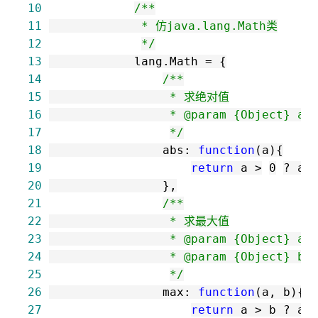
10
/*
11
12
*/
13
            lang.Math 
=
14
/*
15
16
17
*/
18
                abs: 
function
19
return
 a 
>
0
?
 a 
20
21
/*
22
23
24
25
*/
26
                max: 
function
27
return
 a 
>
 b 
?