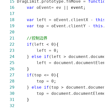
15
 DragLimit.prototype.fnMove = 
function
16
var
 oEvent= ev ||
17
18
var
 left = oEvent.clientX - 
this
19
var
 top = oEvent.clientY - 
this
20
21
//
控制边界
22
if
(left < 0
23
         left = 0
24
     } 
else
if
(left > document.documen
25
         left = document.documentEleme
26
27
if
(top <= 0
28
         top = 0
29
     } 
else
if
(top > document.document
30
         top = document.documentElemen
31
32