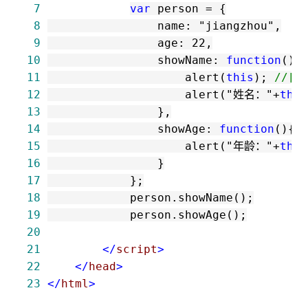
 7
var
 person 
=
 8
                name: 
"
jiangzhou
"
 9
                age: 
22
10
                showName: 
function
11
                    alert(
this
); 
//
[O
12
                    alert(
"
姓名：
"
+
this
13
14
                showAge: 
function
15
                    alert(
"
年龄：
"
+
this
16
17
18
19
20
21
</
script
>
22
</
head
>
23
</
html
>