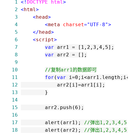
 1
<!
DOCTYPE html
>
 2
<
html
>
 3
<
head
>
 4
<
meta 
charset
="UTF-8"
>
 5
</
head
>
 6
<
script
>
 7
var
 arr1 
=
 [
1
,
2
,
3
,
4
,
5
 8
var
 arr2 
=
 9
10
//
复制arr1的数据即可
11
for
(
var
 i
=
0
;i
<
arr1.length;i
++
12
            arr2[i]
=
13
14
15
        arr2.push(
6
16
17
        alert(arr1); 
//
弹出1,2,3,4,5
18
        alert(arr2); 
//
弹出1,2,3,4,5,6