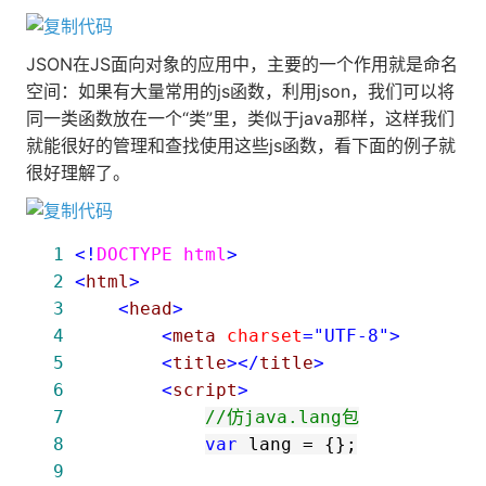
JSON在JS面向对象的应用中，主要的一个作用就是命名
空间：如果有大量常用的js函数，利用json，我们可以将
同一类函数放在一个“类”里，类似于java那样，这样我们
就能很好的管理和查找使用这些js函数，看下面的例子就
很好理解了。
 1
<!
DOCTYPE html
>
 2
<
html
>
 3
<
head
>
 4
<
meta 
charset
="UTF-8"
>
 5
<
title
></
title
>
 6
<
script
>
 7
//
仿java.lang包
 8
var
 lang 
=
 9