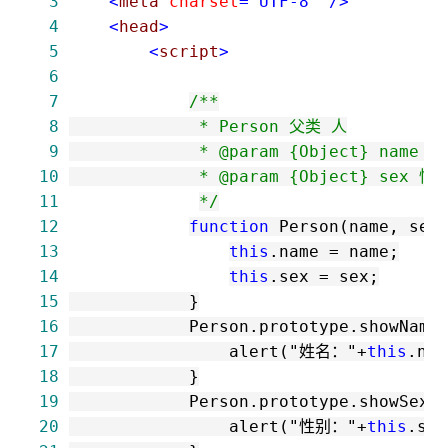
 3
<
meta 
charset
="UTF-8"
/>
 4
<
head
>
 5
<
script
>
 6
 7
/*
 8
 9
10
11
*/
12
function
13
this
.name 
=
14
this
.sex 
=
15
16
            Person.prototype.showName
17
                alert(
"
姓名：
"
+
this
18
19
            Person.prototype.showSex 
20
                alert(
"
性别：
"
+
this