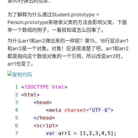
第50行弹出的信息：
为了解释为什么通过Student.prototype =
Person.prototype来继承父类的方法会影响父类，下面
举一个数组的例子，一看就知道怎么回事了。
为什么arr1和arr2弹出来的一样呢？第15、16行显示arr1
和arr2是一个对象。对象！应该很清楚了吧，arr1和arr2
都是指向这个数组对象的一个引用，所以改变arr2时，
arr1也变了。
 1
<!
DOCTYPE html
>
 2
<
html
>
 3
<
head
>
 4
<
meta 
charset
="UTF-8"
>
 5
</
head
>
 6
<
script
>
 7
var
 arr1 
=
 [
1
,
2
,
3
,
4
,
5