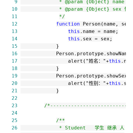
 9
10
11
*/
12
function
13
this
.name 
=
14
this
.sex 
=
15
16
            Person.prototype.showName
17
                alert(
"
姓名：
"
+
this
18
19
            Person.prototype.showSex 
20
                alert(
"
性别：
"
+
this
21
22
23
/*
---------------------------
24
25
/*
26