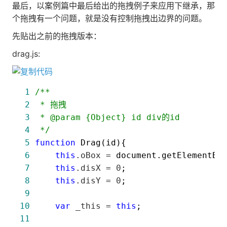
最后，以案例篇中最后给出的拖拽例子来应用下继承，那
个拖拽有一个问题，就是没有控制拖拽出边界的问题。
先贴出之前的拖拽版本：
drag.js:
 1
/*
 2
 3
 4
*/
 5
function
 6
this
.oBox =
 7
this
.disX = 0
 8
this
.disY = 0
 9
10
var
 _this = 
this
11