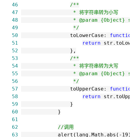
46
/*
47
48
49
*/
50
                toLowerCase: 
function
51
return
52
53
/*
54
55
56
*/
57
                toUpperCase: 
function
58
return
59
60
61
62
//
调用
63
            alert(lang.Math.abs(
-
19
))