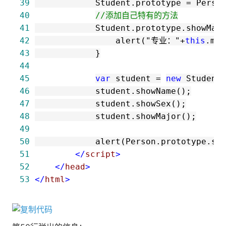
39
            Student.prototype 
=
40
//
添加自己特有的方法
41
            Student.prototype.showMaj
42
                alert(
"
专业：
"
+
this
43
44
45
var
 student 
=
new
 Student
46
47
48
49
50
51
</
script
>
52
</
head
>
53
</
html
>