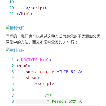
19
20
</
script
>
21
</
html
>
同样的，我们也可以通过这种方式为继承的子类添加父类
原型中的方法，而又不影响父类(38-41行)：
 1
<!
DOCTYPE html
>
 2
<
html
>
 3
<
meta 
charset
="UTF-8"
/>
 4
<
head
>
 5
<
script
>
 6
 7
/*
 8