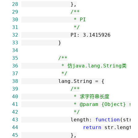
28
29
/*
30
31
*/
32
                PI: 
3.1415926
33
34
35
/*
36
37
*/
38
            lang.String 
=
39
/*
40
41
42
*/
43
                length: 
function
44
return
45