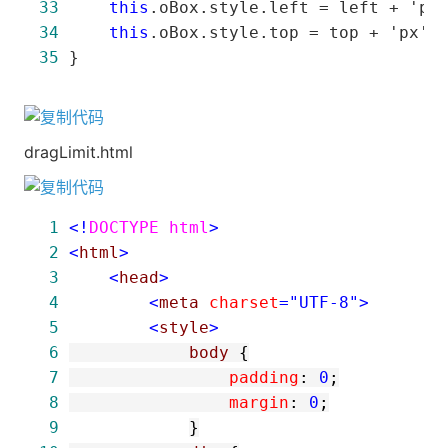
33
this
.oBox.style.left = left + 'px
34
this
.oBox.style.top = top + 'px'
35
 }
dragLimit.html
 1
<!
DOCTYPE html
>
 2
<
html
>
 3
<
head
>
 4
<
meta 
charset
="UTF-8"
>
 5
<
style
>
 6
            body 
{
 7
                padding
:
 0
;
 8
                margin
:
 0
;
 9
}