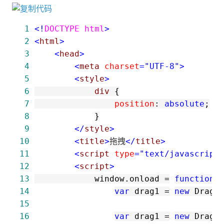
 1
<!
DOCTYPE html
>
 2
<
html
>
 3
<
head
>
 4
<
meta 
charset
="UTF-8"
>
 5
<
style
>
 6
            div 
{
 7
                position
:
 absolute
;
 8
}
 9
</
style
>
10
<
title
>
拖拽
</
title
>
11
<
script 
type
="text/javascript
12
<
script
>
13
            window.onload 
=
function
14
var
 drag1 
=
new
 Drag(
15
16
var
 drag1 
=
new
 Drag(