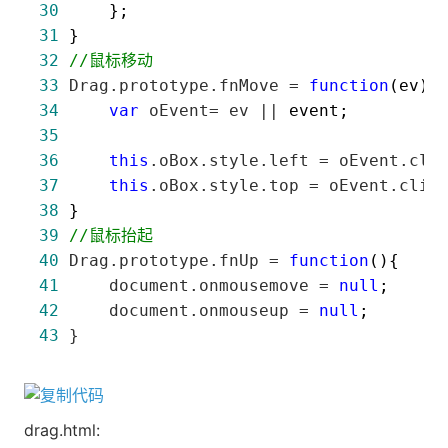
30
31
32
//
鼠标移动
33
 Drag.prototype.fnMove = 
function
34
var
 oEvent= ev ||
35
36
this
.oBox.style.left = oEvent.cli
37
this
.oBox.style.top = oEvent.clie
38
39
//
鼠标抬起
40
 Drag.prototype.fnUp = 
function
41
     document.onmousemove = 
null
42
     document.onmouseup = 
null
43
 }
drag.html: