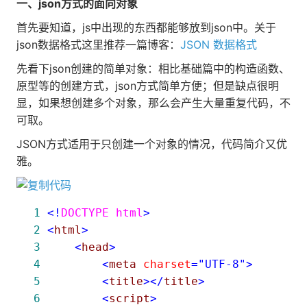
一、json方式的面向对象
首先要知道，js中出现的东西都能够放到json中。关于
json数据格式这里推荐一篇博客：
JSON 数据格式
先看下json创建的简单对象：相比基础篇中的构造函数、
原型等的创建方式，json方式简单方便；但是缺点很明
显，如果想创建多个对象，那么会产生大量重复代码，不
可取。
JSON方式适用于只创建一个对象的情况，代码简介又优
雅。
 1
<!
DOCTYPE html
>
 2
<
html
>
 3
<
head
>
 4
<
meta 
charset
="UTF-8"
>
 5
<
title
></
title
>
 6
<
script
>