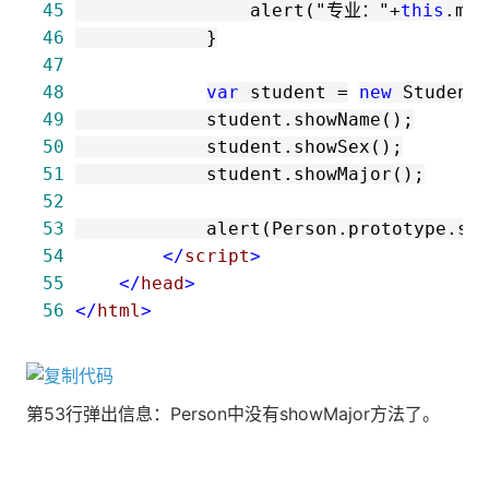
45
                alert(
"
专业：
"
+
this
46
47
48
var
 student 
=
new
 Student
49
50
51
52
53
54
</
script
>
55
</
head
>
56
</
html
>
第53行弹出信息：Person中没有showMajor方法了。