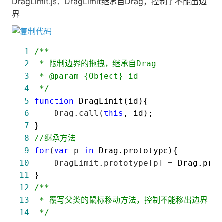
DragLimit.js：DragLimit继承自Drag，控制了不能出边
界
 1
/*
 2
 3
 4
*/
 5
function
 6
     Drag.call(
this
 7
 8
//
继承方法
 9
for
(
var
 p 
in
10
     DragLimit.prototype[p] =
11
12
/*
13
14
*/