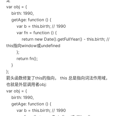
定
var obj = {
birth: 1990,
getAge: function () {
var b = this.birth; // 1990
var fn = function () {
return new Date().getFullYear() - this.birth; //
this指向window或undefined
};
return fn();
}
};
箭头函数修复了this的指向， this 总是指向词法作用域，
也就是外层调用者obj:
var obj = {
birth: 1990,
getAge: function () {
var b = this.birth; // 1990