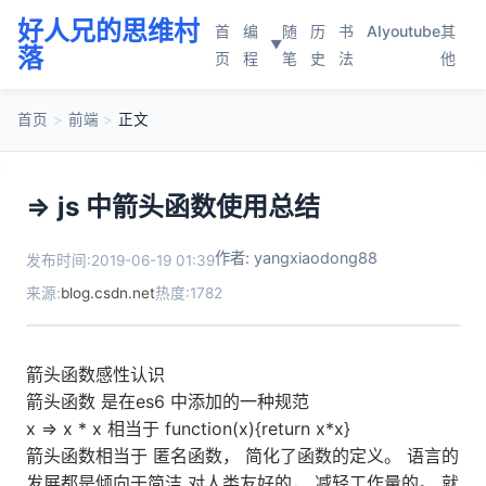
好人兄的思维村
首
编
随
历
书
AI
youtube
其
▼
落
页
程
笔
史
法
他
首页
>
前端
>
正文
=> js 中箭头函数使用总结
作者: yangxiaodong88
发布时间:2019-06-19 01:39
来源:
blog.csdn.net
热度:1782
箭头函数感性认识
箭头函数 是在es6 中添加的一种规范
x => x * x 相当于 function(x){return x*x}
箭头函数相当于 匿名函数， 简化了函数的定义。 语言的
发展都是倾向于简洁 对人类友好的， 减轻工作量的。 就