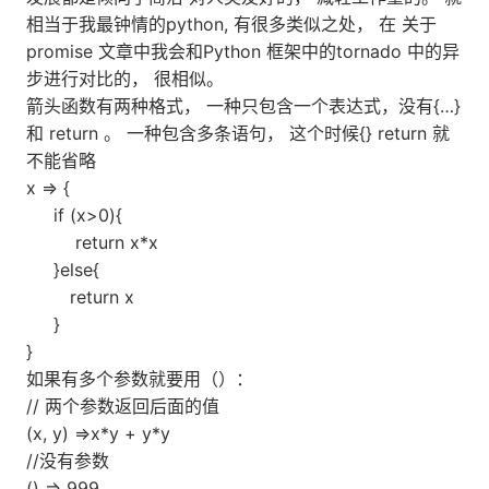
相当于我最钟情的python, 有很多类似之处， 在 关于
promise 文章中我会和Python 框架中的tornado 中的异
步进行对比的， 很相似。
箭头函数有两种格式， 一种只包含一个表达式，没有{…}
和 return 。 一种包含多条语句， 这个时候{} return 就
不能省略
x => {
if (x>0){
return x*x
}else{
return x
}
}
如果有多个参数就要用（）：
// 两个参数返回后面的值
(x, y) =>x*y + y*y
//没有参数
() => 999