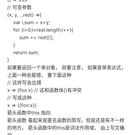
// 可变参数
(x, y, ...rest) =>{
var i,sum = x+y;
for (i=0;i<rest.length;i++){
sum += rest[i];
}
return sum;
}
如果要返回一个单对象， 就要注意， 如果是单表达式，
上面一种会报错， 要下面这种
// 这样写会出错
x => {foo:x} // 这和函数体{}有冲突
// 写成这种
x => {{foo:x}}
箭头函数中this 指向
箭头函数 看起来是匿名函数的简写。但是还是有不一样
的地方。 箭头函数中的this是词法作用域， 由上写文确