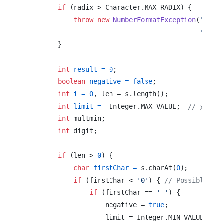
if
 (radix > Character.MAX_RADIX) {

throw
new
NumberFormatException
(
"radi
" gre
        }

int
result
=
0
;

boolean
negative
=
false
;

int
i
=
0
, len = s.length();

int
limit
=
 -Integer.MAX_VALUE;  
// 对上
int
 multmin;

int
 digit;

if
 (len > 
0
) {

char
firstChar
=
 s.charAt(
0
);

if
 (firstChar < 
'0'
) { 
// Possible le
if
 (firstChar == 
'-'
) {

                    negative = 
true
;

                    limit = Integer.MIN_VALUE;
