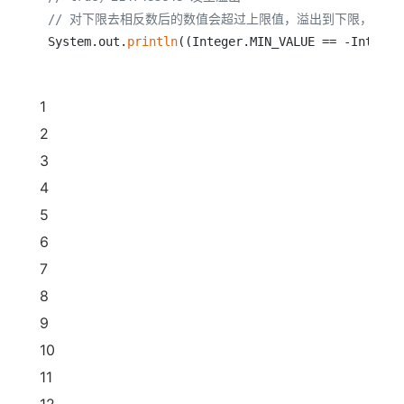
// 对下限去相反数后的数值会超过上限值，溢出到下限，因此
System.out.
println
((Integer.MIN_VALUE == -Integer
1
2
3
4
5
6
7
8
9
10
11
12