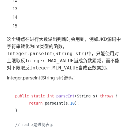
13
14
15
这个特点在进行大数溢出判断时会用到，例如JKD源码中
字符串转化为int类型的函数，
中，只能使用对
Integer.parseInt(String str)
上限取反
当成负数累减，而不能
Integer.MAX_VALUE
对下限取反
当成正数累加。
Integer.MIN_VALUE
Integer.parseInt(String str)源码：
public
static
int
parseInt
(String s)
throws
 Numbe
return
 parseInt(s,
10
);

}

// radix是进制表示