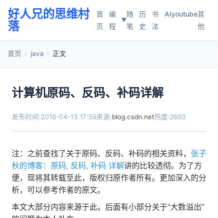
好人兄的思维村
首
编
随
历
书
AI
youtube
其
▼
落
页
程
笔
史
法
他
首页
>
java
>
正文
计算机原码、反码、补码详解
发布时间:2018-04-13 17:59
来源:
blog.csdn.net
热度:2693
注：之前查找了关于原码、反码、补码的相关资料，
张子
秋的博客：原码, 反码, 补码 详解
讲的比较透彻。为了方
便，现将其转载至此，版权归原作者所有。更加深入的分
析，可以参考作者的原文。
本文大部分内容来源于此。后面有小部分关于“大数溢出”