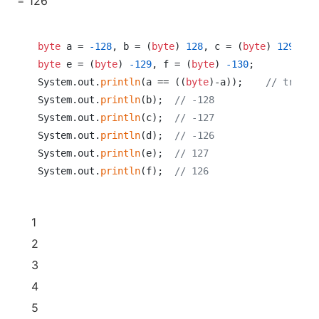
= 126
byte
 a = 
-128
, b = (
byte
) 
128
, c = (
byte
) 
129
, d 
byte
 e = (
byte
) 
-129
, f = (
byte
) 
-130
;

System.out.
println
(a == ((
byte
)-a));    
// true
System.out.
println
(b);  
// -128
System.out.
println
(c);  
// -127
System.out.
println
(d);  
// -126
System.out.
println
(e);  
// 127
System.out.
println
(f);  
// 126
1
2
3
4
5