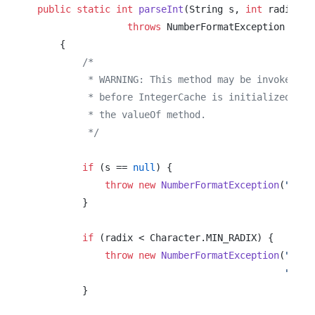
public
static
int
parseInt
(String s, 
int
 radix)
throws
 NumberFormatException

    {

/*

         * WARNING: This method may be invoked ear
         * before IntegerCache is initialized. Car
         * the valueOf method.

         */
if
 (s == 
null
) {

throw
new
NumberFormatException
(
"null
        }

if
 (radix < Character.MIN_RADIX) {

throw
new
NumberFormatException
(
"radi
" les
        }
