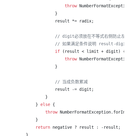
throw
 NumberFormatException.f
                }

                result *= radix;

// digit必须放在不等式右侧防止左侧
// 如果满足条件说明 result-digit
if
 (result < limit + digit) {

throw
 NumberFormatException.f
                }

// 当成负数累减
                result -= digit; 

            }

        } 
else
 {

throw
 NumberFormatException.forInputSt
        }

return
 negative ? result : -result;

    }