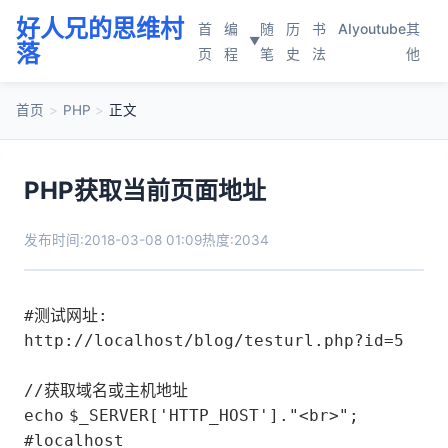
好人兄的思维村
首
编
随
历
书
AI
youtube
其
▼
落
页
程
笔
史
法
他
首页
>
PHP
>
正文
PHP获取当前页面地址
发布时间:2018-03-08 01:09
热度:2034
#测试网址:
http:
//localhost/blog/testurl.php?id=5
//获取域名或主机地址
echo
$_SERVER
[
'HTTP_HOST'
].
"<br>"
;
#localhost