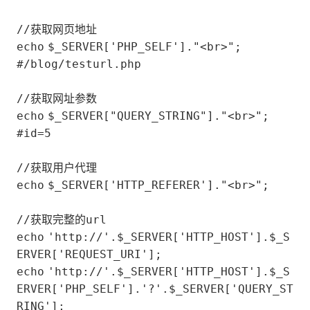
//获取网页地址
echo
$_SERVER
[
'PHP_SELF'
].
"<br>"
;
#/blog/testurl.php
//获取网址参数
echo
$_SERVER
[
"QUERY_STRING"
].
"<br>"
;
#id=5
//获取用户代理
echo
$_SERVER
[
'HTTP_REFERER'
].
"<br>"
;
//获取完整的url
echo
'http://'
.
$_SERVER
[
'HTTP_HOST'
].
$_S
ERVER
[
'REQUEST_URI'
];
echo
'http://'
.
$_SERVER
[
'HTTP_HOST'
].
$_S
ERVER
[
'PHP_SELF'
].
'?'
.
$_SERVER
[
'QUERY_ST
RING'
];