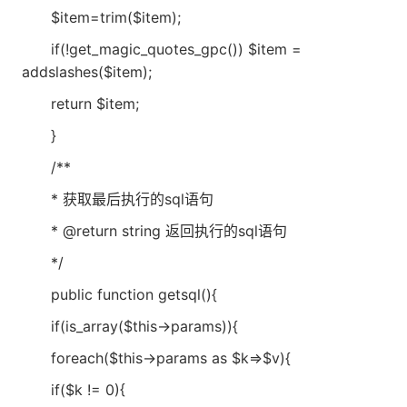
$item=trim($item);
if(!get_magic_quotes_gpc()) $item =
addslashes($item);
return $item;
}
/**
* 获取最后执行的sql语句
* @return string 返回执行的sql语句
*/
public function getsql(){
if(is_array($this->params)){
foreach($this->params as $k=>$v){
if($k != 0){