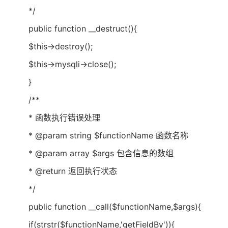
*/
public function __destruct(){
$this->destroy();
$this->mysqli->close();
}
/**
* 函数执行错误处理
* @param string $functionName 函数名称
* @param array $args 包含信息的数组
* @return 返回执行状态
*/
public function __call($functionName,$args){
if(strstr($functionName,'getFieldBy')){