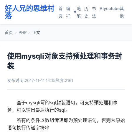
好人兄的思维村
首
编
随
历
书
AI
youtube
其
▼
落
页
程
笔
史
法
他
首页
>
PHP
>
正文
使用mysqli对象支持预处理和事务封
装
发布时间:2017-11-11 14:15
热度:2161
基于mysqli写的sql封装语句，可支持预处理和事
务，可以输出最后执行的sql。
所有的条件以数组传递即为预处理语句，否则为原始
语句执行传递字符串