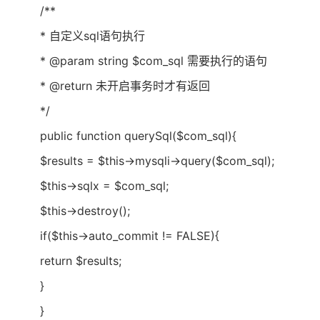
/**
* 自定义sql语句执行
* @param string $com_sql 需要执行的语句
* @return 未开启事务时才有返回
*/
public function querySql($com_sql){
$results = $this->mysqli->query($com_sql);
$this->sqlx = $com_sql;
$this->destroy();
if($this->auto_commit != FALSE){
return $results;
}
}