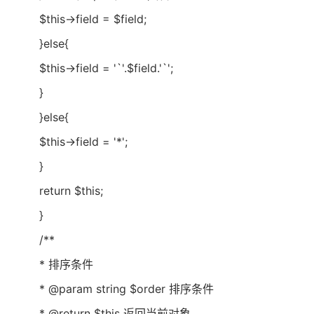
$this->field = $field;
}else{
$this->field = '`'.$field.'`';
}
}else{
$this->field = '*';
}
return $this;
}
/**
* 排序条件
* @param string $order 排序条件
* @return $this 返回当前对象