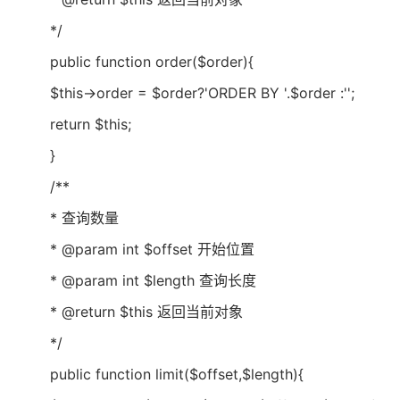
*/
public function order($order){
$this->order = $order?'ORDER BY '.$order :'';
return $this;
}
/**
* 查询数量
* @param int $offset 开始位置
* @param int $length 查询长度
* @return $this 返回当前对象
*/
public function limit($offset,$length){