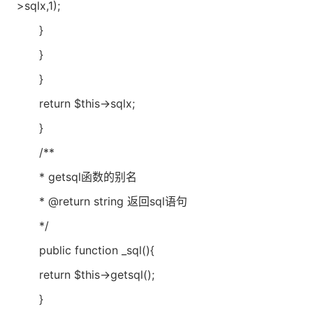
>sqlx,1);
}
}
}
return $this->sqlx;
}
/**
* getsql函数的别名
* @return string 返回sql语句
*/
public function _sql(){
return $this->getsql();
}