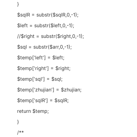
}
$sqlR = substr($sqlR,0,-1);
$left = substr($left,0,-1);
//$right = substr($right,0,-1);
$sql = substr($arr,0,-1);
$temp['left'] = $left;
$temp['right'] = $right;
$temp['sql'] = $sql;
$temp['zhujian'] = $zhujian;
$temp['sqlR'] = $sqlR;
return $temp;
}
/**