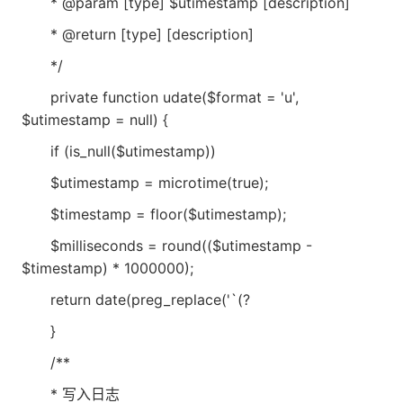
* @param [type] $utimestamp [description]
* @return [type] [description]
*/
private function udate($format = 'u',
$utimestamp = null) {
if (is_null($utimestamp))
$utimestamp = microtime(true);
$timestamp = floor($utimestamp);
$milliseconds = round(($utimestamp -
$timestamp) * 1000000);
return date(preg_replace('`(?
}
/**
* 写入日志