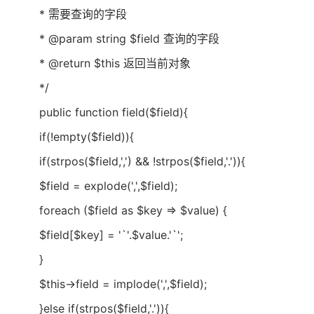
* 需要查询的字段
* @param string $field 查询的字段
* @return $this 返回当前对象
*/
public function field($field){
if(!empty($field)){
if(strpos($field,',') && !strpos($field,'.')){
$field = explode(',',$field);
foreach ($field as $key => $value) {
$field[$key] = '`'.$value.'`';
}
$this->field = implode(',',$field);
}else if(strpos($field,'.')){