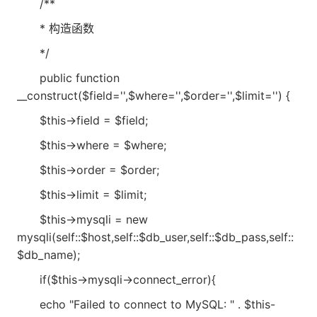
/**
* 构造函数
*/
public function
__construct($field='',$where='',$order='',$limit='') {
$this->field = $field;
$this->where = $where;
$this->order = $order;
$this->limit = $limit;
$this->mysqli = new
mysqli(self::$host,self::$db_user,self::$db_pass,self::
$db_name);
if($this->mysqli->connect_error){
echo "Failed to connect to MySQL: " . $this-