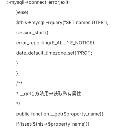
>mysqli->connect_error;exit;
}else{
$this->mysqli->query("SET names UTF8");
session_start();
error_reporting(E_ALL ^ E_NOTICE);
date_default_timezone_set("PRC");
}
}
/**
* __get()方法用来获取私有属性
*/
public function __get($property_name){
if(isset($this->$property_name)){