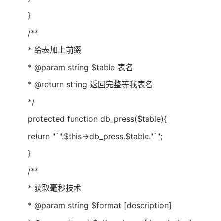
}
/**
* 给表加上前缀
* @param string $table 表名
* @return string 返回完整等我表名
*/
protected function db_press($table){
return "`".$this->db_press.$table."`";
}
/**
* 获取毫秒技术
* @param string $format [description]