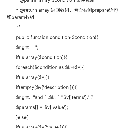
* @return array 返回数组，包含右侧prepare语句
和param数组
*/
public function condition($condition){
$right = '';
if(is_array($condition)){
foreach($condition as $k=>$v){
if(is_array($v)){
if(empty($v['description'])){
$right.="and `".$k."` ".$v['terms']." ? ";
$params[] = $v['value'];
}else{
if(is_array($v['value'])){