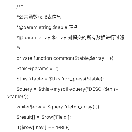
/**
*公共函数获取表信息
*@param string $table 表名
*@param array $array 对提交的所有数据进行过滤
*/
private function common($table,$array=''){
$this->params = '';
$this->table = $this->db_press($table);
$query = $this->mysqli->query("DESC {$this-
>table}");
while($row = $query->fetch_array()){
$result[] = $row['Field'];
if($row['Key'] == 'PRI'){