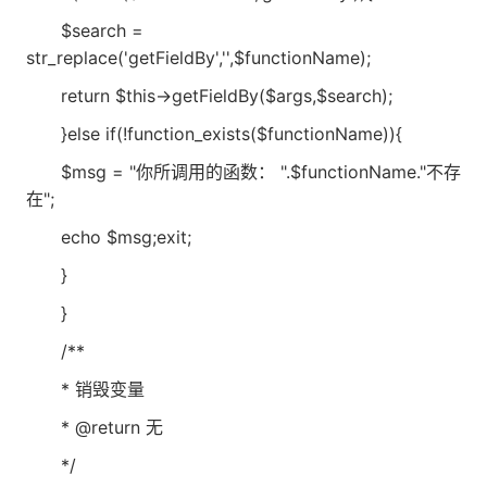
$search =
str_replace('getFieldBy','',$functionName);
return $this->getFieldBy($args,$search);
}else if(!function_exists($functionName)){
$msg = "你所调用的函数： ".$functionName."不存
在";
echo $msg;exit;
}
}
/**
* 销毁变量
* @return 无
*/