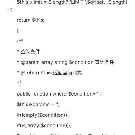
$this->limit = $length?('LIMIT '.$offset.','.$length)
:'';
return $this;
}
/**
* 查询条件
* @param array|string $condition 查询条件
* @return $this 返回当前对象
*/
public function where($condition=''){
$this->params = '';
if(!empty($condition)){
if(is_array($condition)){