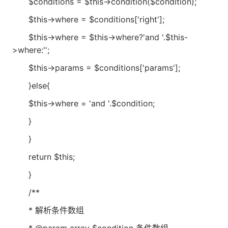
$conditions = $this->condition($condition);
$this->where = $conditions['right'];
$this->where = $this->where?'and '.$this-
>where:'';
$this->params = $conditions['params'];
}else{
$this->where = 'and '.$condition;
}
}
return $this;
}
/**
* 解析条件数组
* @param array $condition 条件数组