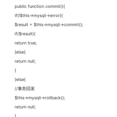
public function commit(){
if(!$this->mysqli->error){
$result = $this->mysqli->commit();
if($result){
return true;
}else{
return null;
}
}else{
//事务回滚
$this->mysqli->rollback();
return null;
}