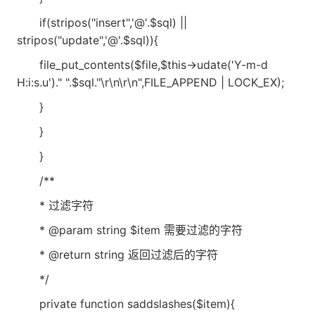
if(stripos("insert",'@'.$sql) ||
stripos("update",'@'.$sql)){
file_put_contents($file,$this->udate('Y-m-d
H:i:s.u')." ".$sql."\r\n\r\n",FILE_APPEND | LOCK_EX);
}
}
}
/**
* 过滤字符
* @param string $item 需要过滤的字符
* @return string 返回过滤后的字符
*/
private function saddslashes($item){