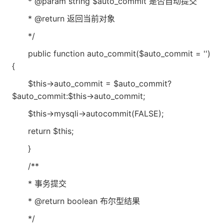
* @param string $auto_commit 是否自动提交
* @return 返回当前对象
*/
public function auto_commit($auto_commit = '')
{
$this->auto_commit = $auto_commit?
$auto_commit:$this->auto_commit;
$this->mysqli->autocommit(FALSE);
return $this;
}
/**
* 事务提交
* @return boolean 布尔型结果
*/