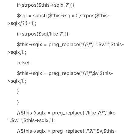
if(strpos($this->sqlx,'?')){
$sql = substr($this->sqlx,0,strpos($this-
>sqlx,'?')+1);
if(strpos($sql,'like ?')){
$this->sqlx = preg_replace("/\?/","'".$v."'",$this-
>sqlx,1);
}else{
$this->sqlx = preg_replace("/\?/",$v,$this-
>sqlx,1);
}
}
//$this->sqlx = preg_replace("/like \?/","like
'".$v."'",$this->sqlx,1);
//$this->sqlx = preg_replace("/\?/",$v,$this-