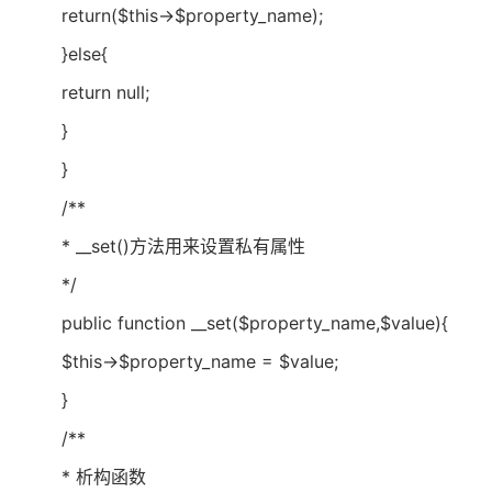
return($this->$property_name);
}else{
return null;
}
}
/**
* __set()方法用来设置私有属性
*/
public function __set($property_name,$value){
$this->$property_name = $value;
}
/**
* 析构函数