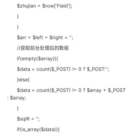
$zhujian = $row['Field'];
}
}
$arr = $left = $right = '';
//获取前台处理后的数组
if(empty($array)){
$data = count($_POST) != 0 ? $_POST:'';
}else{
$data = count($_POST) != 0 ? $array + $_POST
: $array;
}
$sqlR = '';
if(is_array($data)){