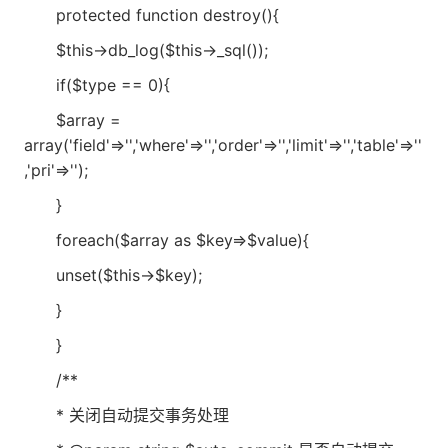
protected function destroy(){
$this->db_log($this->_sql());
if($type == 0){
$array =
array('field'=>'','where'=>'','order'=>'','limit'=>'','table'=>''
,'pri'=>'');
}
foreach($array as $key=>$value){
unset($this->$key);
}
}
/**
* 关闭自动提交事务处理