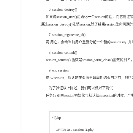
6
.
session_destroy()
如果说session_start()初始化一个session的话，而它则注销
通过session_destroy()注销session,除了结束sess
7
.
session_regenerate_id()
调 用它，会给当前用户重新分配一个新的session id。
8
.
session_commit()
session_commit() 函数是session_write_
9
.
end session
结 束session，默认是在页面生命周期结束的之前，PHP会自动结
为了验证以上陈述，我们可以做以下测试
任务1
:
观察session初始化与默认结束session的时候，
<?php
//@file test_session_2.php