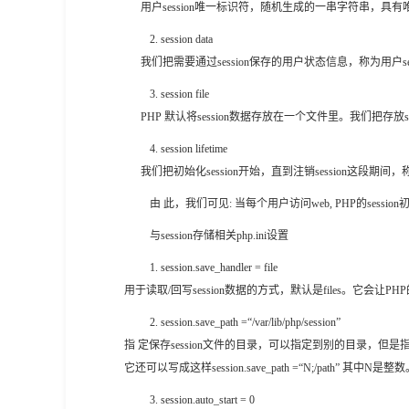
用户session唯一标识符，随机生成的一串字符串，具有唯
2. session data
我们把需要通过session保存的用户状态信息，称为用户sess
3. session file
PHP 默认将session数据存放在一个文件里。我们把存放session数据的
4
.
session lifetime
我们把初始化session开始，直到注销session这段期间，称
由 此，我们可见: 当每个用户访问web, PHP的sessi
与session存储相关php.ini设置
1
.
session.save_handler = file
用于读取/回写session数据的方式，默认是files。它会让PHP
2
.
session.save_path =“/var/lib/php/session”
指 定保存session文件的目录，可以指定到别的目录，但是指
它还可以写成这样session.save_path =“N;/pa
3
.
session.auto_start = 0