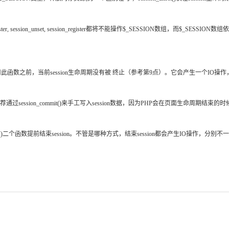
gister, session_unset, session_register都将不能操作$_SESSION数组
。
此函数之前，当前session生命周期没有被 终止（参考第9点）。它会产生一个IO操作，创建一
sion文件。不推荐通过session_commit()来手工写入session数据，因为PHP会在页面生
troy()二个函数提前结束session。不管是哪种方式，结束session都会产生IO操作，分别不一样