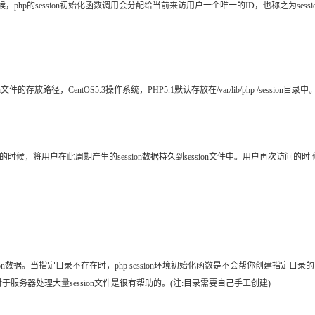
p的session初始化函数调用会分配给当前来访用户一个唯一的ID，也称之为session
径，CentOS5.3操作系统，PHP5.1默认存放在/var/lib/php /session目录中。用户session
的时候，将用户在此周期产生的session数据持久到session文件中。用户再次访问的时 候，s
ession数据。当指定目录不存在时，php session环境初始化函数是不会帮你创建指
录。这对于服务器处理大量session文件是很有帮助的。(注:目录需要自己手工创建)