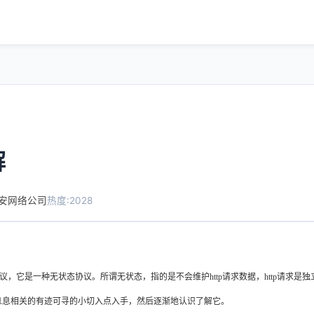
解
安网络公司
热度:2028
的协议，它是一种无状态协议。所谓无状态，指的是不会维护http请求数据，http请求是独立
几个息息相关的有迹可寻的小切入点入手，然后逐渐地认识了解它。