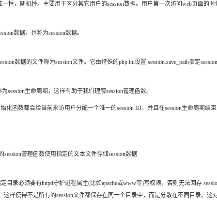
一性，随机性。主要用于区分其它用户的session数据。用户第一次访问web页面的时候，ph
ion数据，也称为session数据。
文件称为session文件。它由特殊的php.ini设置 session.save_path指定session文件的存放路
为session生命周期，这样有助于我们理解session管理函数。
on初始化函数都会给当前来访用户分配一个唯一的session ID。并且在session生命周期结束
的session管理函数使用指定的文本文件存储session数据
定目录必须要有httpd守护进程属主(比如apache或www等)写权限，否则无法回存 s
th” 其中N是整数。这样使得不是所有的session文件都保存在同一个目录中，而是分散在不同目