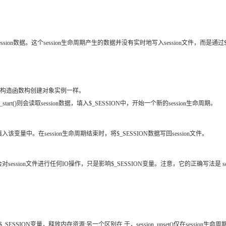
ON来管理session数据。这个session生命周期产生的数据并没有实时地写入session
概念中调用构造函数构创建对象实例一样。
start()则会读取session数据，填入$_SESSION中，开始一个新的session生命周期。
入该变量中。在session生命周期结束时，将$_SESSION数据写回session文件。
任何IO操作，只是影响$_SESSION变量。注意，它的正确写法是 session_register(‘va
除$_SESSION变量，释放内存资源;另一个区别在 于，session_unset()仅在session生