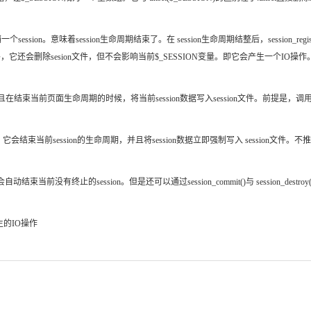
一个session。意味着session生命周期结束了。在 session生命周期结整后，session_re
ion生命周期外，它还会删除sesion文件，但不会影响当前$_SESSION变量。即它会产生一个IO操作
并且在结束当前页面生命周期的时候，将当前session数据写入session文件。前提是，调用
close()函数的别名。它会结束当前session的生命周期，并且将session数据立即强制写入 ses
束当前没有终止的session。但是还可以通过session_commit()与 session_des
产生的IO操作