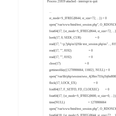
Process 21819 attached - interrupt to quit
...
st_mode=S_IFREG|0644, st_size=72, ...}) = 0
open("/var/www/html/test_session.php", O_RDONLY
fstat64(17, {st_mode=S_IFREG|0644, st_size=72, ...}
lseek(17, 0, SEEK_CUR)                  = 0
read(17, "<p;?php\n//@file test_session.php\ns"..., 81
read(17, "", 8192)                      = 0
read(17, "", 8192)                      = 0
close(17)                               = 0
gettimeofday({1270906664, 11602}, NULL) = 0
open("/var/lib/php/session/sess_4j38nv7l1fq1bj6
flock(17, LOCK_EX)                      = 0
fcntl64(17, F_SETFD, FD_CLOEXEC)        = 0
fstat64(17, {st_mode=S_IFREG|0600, st_size=0, ...})
time(NULL)                              = 1270906664
open("/var/www/html/test_session.php", O_RDONLY
fstat64(18, {st_mode=S_IFREG|0644, st_size=72, ...}