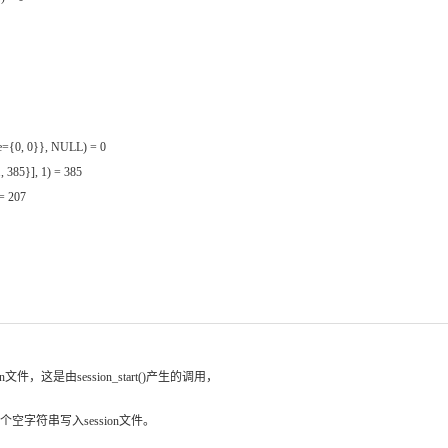
ue={0, 0}}, NULL) = 0
, 385}], 1) = 385
 = 207
件，这是由session_start()产生的调用，
字符串写入session文件。