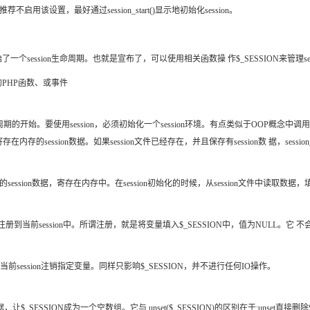
用该设置，最好通过session_start()显示地初始化session。
n，就意味着开始了一个session生命周期。也就是宣布了，可以使用相关函数操 作$_SESSI
的PHP函数、或事件
ession生命周期的开始。要使用session，必须初始化一个session环境。有点类似于OOP
内存的session数据。如果session文件已经存在，并且保存有session数 据，session_
的session数据，寄存在内存中。在session初始化的时候，从session文件中读取数据，填
ession中。所谓注册，就是将变量填入$_SESSION中，值为NULL。它 不会对session文件进行
命周期,从当前session注销指定变量。同样只影响$_SESSION，并不进行任何IO操作。
n数据，让$_SESSION成为一个空数组。它与 unset($_SESSION)的区别在于:unset直接删