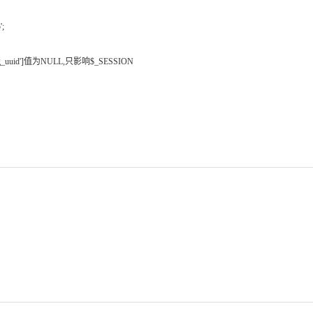
';
pg_uuid']值为NULL,只影响$_SESSION