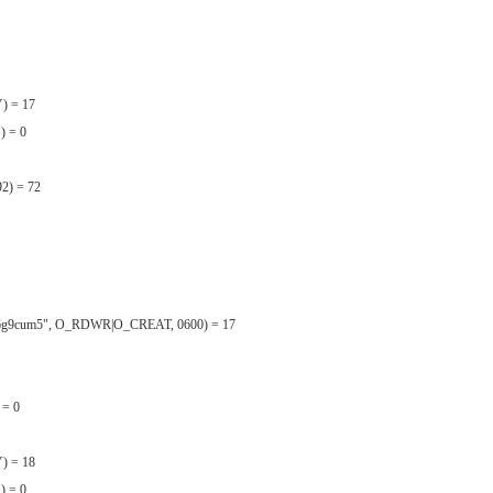
) = 17
) = 0
92) = 72
n80l6g9cum5", O_RDWR|O_CREAT, 0600) = 17
 = 0
) = 18
) = 0