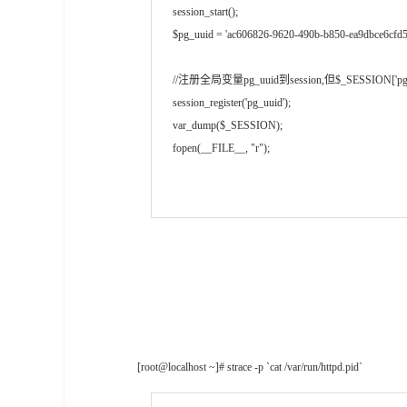
session_start();
$pg_uuid = 'ac606826-9620-490b-b850-ea9dbce6cfd5
//注册全局变量pg_uuid到session,但$_SESSION['
session_register('pg_uuid');
var_dump($_SESSION);
fopen(__FILE__, "r");
[root@localhost ~]# strace -p `cat /var/run/httpd.pid` 