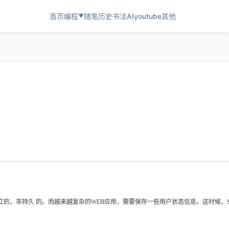
首页
编程
随笔
历史
书法
AI
youtube
其他
▼
的，非持久 的。而越来越复杂的WEB应用，需要保存一些用户状态信息。这时候，Sessio